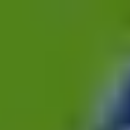
UK
PROMOS
TOURNAMENTS
XTRA PAYOUT
STARHUB
Зареєструватися
Увійти
ІГРИ
Promo
Xtra Payout
STARHUB