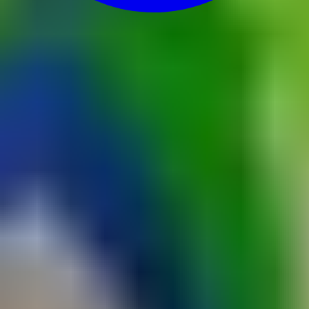
Sport Slots
Найкращі азартні ігри на
Starcasinodice
На Starcasinodice, ми пропонуємо широкий вибір
захоплюючих та
різноманітних азартних ігор
, щоб кожен
гравець знайшов щось, що йому подобається. Наш веб-сайт є
остаточним місцем для всіх ваших гральних потреб і містить
широку колекцію ігор, включаючи ігри з кубиками, рулетку,
блекджек і багато інших! З найдовшим списком казино-ігор в
Бельгії, у вас ніколи не закінчаться варіанти для вашого
розваги та захоплення.
Показати більше
Топові постачальники ігор
На Starcasinodice, ми надаємо перевагу якості наших ігор, тому