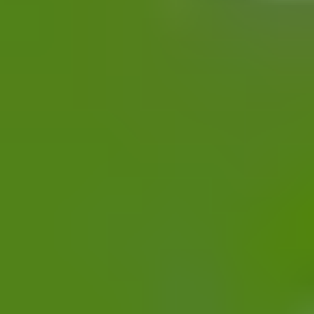
Dice Slots
Classic Dice
Live Roulette
Настільні ігри
Categories
Themes