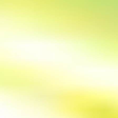
Movies And TV