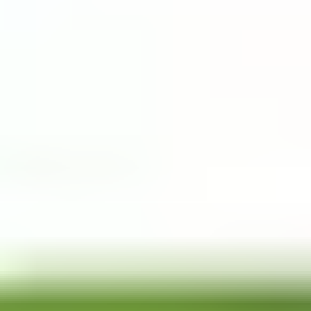
Animal