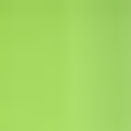
Fruit Slots