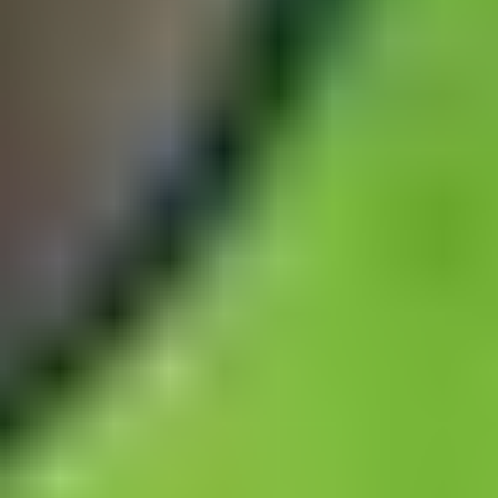
провідним онлайн-казино в Бельгії. Не пропустіть хвилини
ексцитації і почніть грати зараз!
Які види ігор доступні на Starcasinodice?
Starcasinodice пропонує великий вибір ігор, включаючи казино
ігри, костку, рулетку, блекджек та багато іншого! Ви можете
насолоджуватися різноманітністю ігор, щоб задовольнити
ваші переваги.
Хто є постачальники гри на Starcasinodice?
Starcasinodice партнери з найвищою якістю постачальників
ігор у галузі, щоб забезпечити винятковий ігровий досвід.
Наші постачальники ігор включають такі топові назви, як
Microgaming, NetEnt, Playtech та інші.
Як працює обробка платежів на Starcasinodice?
На Starcasinodice ми надаємо пріоритет швидкому та
безпечному обробленню платежів. Ми пропонуємо
різноманітні методи оплати, включаючи кредитні картки,
електронні гаманці та банківські перекази, щоб забезпечити
зручність та гнучкість для наших гравців.