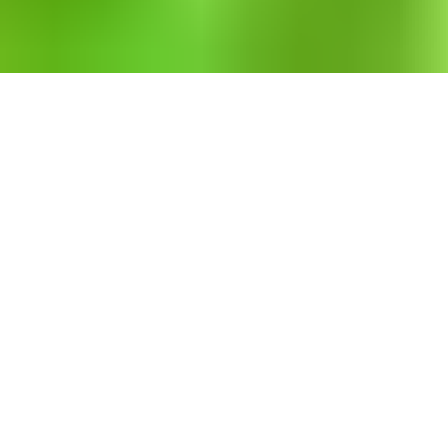
https://www.gamingcommission.be.
©
2026
усі права захищено
|
Stardice.be