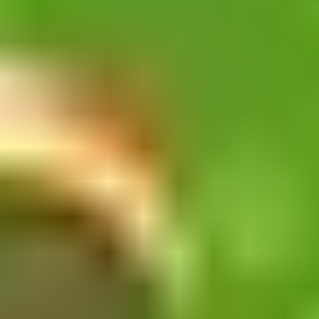
Умови та положення
Заява про конфіденційність
декларація про файли cookie
Обрати мову
:
EN
FR
NL
RO
TR
BG
PL
RU
IT
DE
ES
TH
ZH
UK