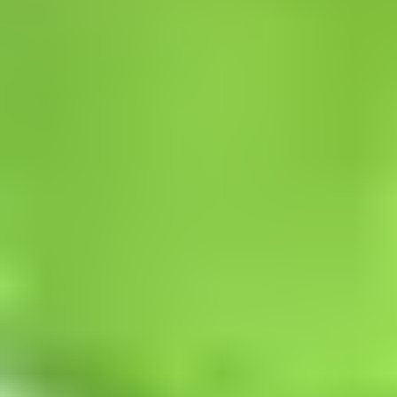
Інформація
ВСІ ІГРИ
ТУРНІРИ
PROMOS
LOCATIONS
HELP
Категорії
Jackpot Games
Dice Slots
Buy Bonus
Classic Dice
Blackjack
Roulette
Table Games
Video Poker