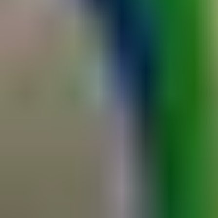
ми співпрацюємо лише з
найкращими постачальниками
ігор
у галузі. Наша команда з уважністю вибирає ігрових
постачальників, відомих своїми винятковими графічними
ефектами, плавною геймплей та новаторськими
особливостями. Від гігантів промисловості, таких як
Microgaming
та
NetEnt
, до зростаючих розробників, що
встановлюють нові стандарти, ми гарантуємо геймінговий
досвід, якого немає аналогів. Незалежно від вашої
вподобання, наші постачальники ігор забезпечують, що кожне
спінування, кидок або ставка наповнені хвилюванням та
можливими виграшами.
Безперешкодна обробка платежів
Насолоджуйтесь безхмарними та безпечними транзакціями з
нашою
швидкою й надійною системою обробки платежів
.
На Starcasinodice ми розуміємо важливість гладких фінансових
операцій, тому пропонуємо різноманітні варіанти платежів
для вашої зручності. Чи ви віддаєте перевагу традиційним
методам, таким як банківські перекази та кредитні картки, чи
простоті електронних гаманців та попередньо сплачених
карток - ми маємо все, що потрібно. Будьте впевнені, що ваша
особиста інформація зашифрована і захищена, забезпечуючи
безпечний та безперешкодний процес внесення та виведення