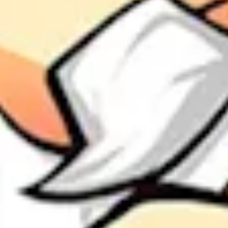
Інформація
ВСІ ІГРИ
ТУРНІРИ
PROMOS
LOCATIONS
HELP
Категорії