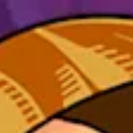
UK
PROMOS
TOURNAMENTS
XTRA PAYOUT
STARHUB
Зареєструватися
Увійти
ІГРИ
Promo
Xtra Payout
STARHUB