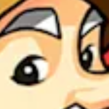
Pho Sho
Увійдіть і грайте на реальні гроші
Увійти
або
Грати безкоштовно
Немає облікового запису?
Приєднатися зараз