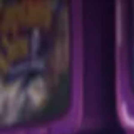
UK
PROMOS
TOURNAMENTS
XTRA PAYOUT
STARHUB
Зареєструватися
Увійти
ІГРИ
Promo
Xtra Payout
STARHUB