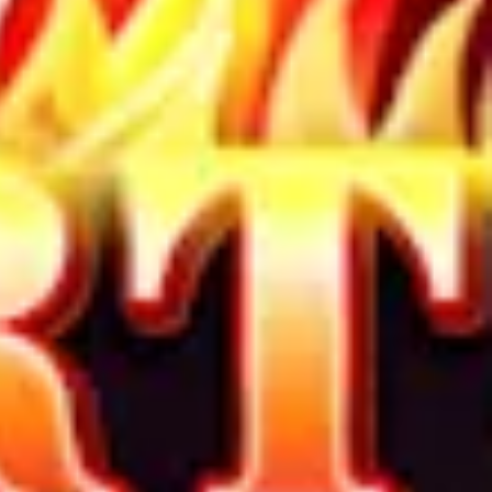
查看更多
提供者
Amusnet
BetMan
PragmaticPlay
EGT Digital
Greentube
BetSoft
Endorphina
Gaming1
WorldMatch
Evolution
查看更多