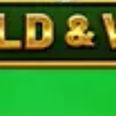
EN
FR
NL
RO
TR
BG
PL
RU
IT
DE
ES
TH
ZH
UK