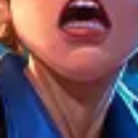
类别
Jackpot Games
Dice Slots
Buy Bonus
Classic Dice
Blackjack
Roulette
Table Games
Video Poker
Sic Bo
主题
Animal
Mythology
Sci Fi
Movies And TV
Sport Slots
Fruit Slots
Adventures And Explorers
Heroes And Villains
Cute And Bubbly