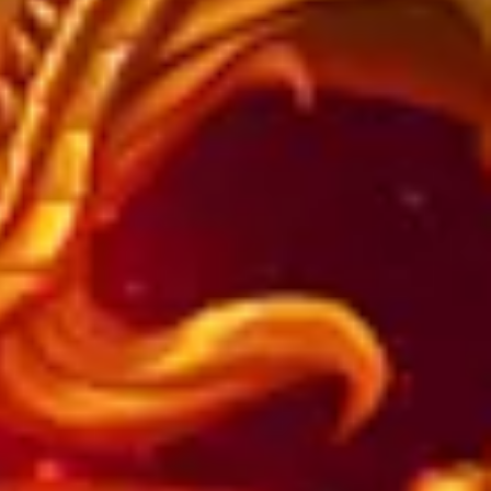
没有账户？
马上加入
信息
所有游戏
锦标赛
PROMOS
LOCATIONS
HELP
类别