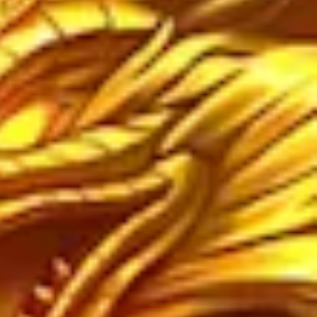
Golden Dragon Inferno
登录，赌真金白银
登录
或
免费游玩