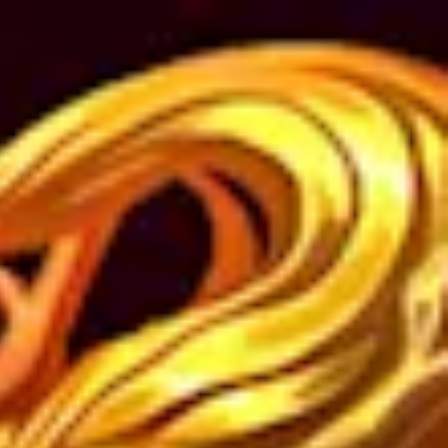
ZH
PROMOS
TOURNAMENTS
XTRA PAYOUT
STARHUB
注册
登录
游戏
Promo
Xtra Payout
STARHUB