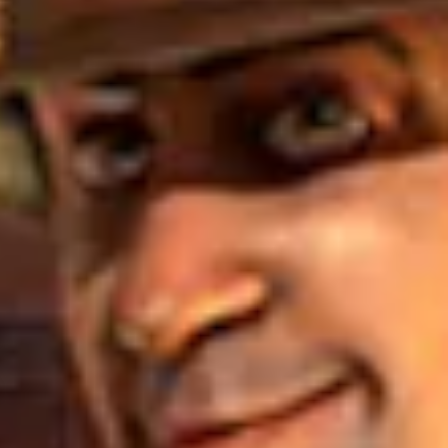
没有账户？
马上加入
信息
所有游戏
锦标赛
PROMOS
LOCATIONS
HELP
类别