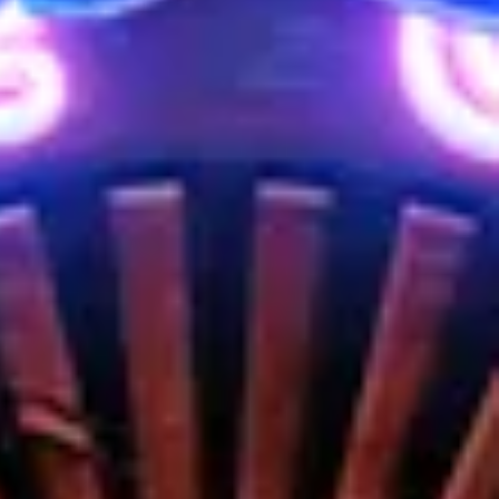
没有账户？
马上加入
信息
所有游戏
锦标赛
PROMOS
LOCATIONS
HELP
类别