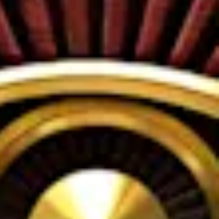
Jackpot Games
Dice Slots
Buy Bonus
Classic Dice
Blackjack
Roulette
Table Games
Video Poker
Sic Bo
主题
Animal
Mythology
Sci Fi
Movies And TV
Sport Slots
Fruit Slots
Adventures And Explorers
Heroes And Villains
Cute And Bubbly
Scary Slots