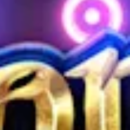
条款和条件
隐私声明
Cookie 声明
选择语言
:
EN
FR
NL
RO
TR
BG
PL
RU
IT
DE
ES
TH
ZH
UK