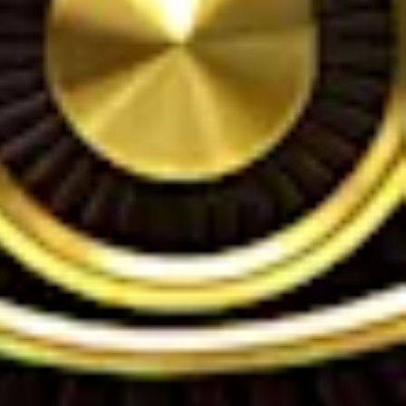
查看更多
提供者
Amusnet
BetMan
PragmaticPlay
EGT Digital
Greentube
BetSoft
Endorphina
Gaming1
WorldMatch
Evolution
查看更多