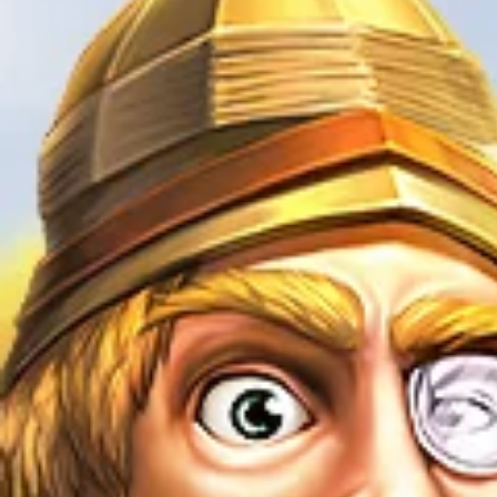
Safari Sam 2
登录，赌真金白银
登录
或
免费游玩