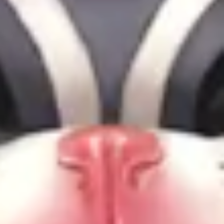
Jackpot Games
Dice Slots
Buy Bonus
Classic Dice
Blackjack
Roulette
Table Games
Video Poker
Sic Bo
主题
Animal
Mythology
Sci Fi
Movies And TV
Sport Slots
Fruit Slots
Adventures And Explorers
Heroes And Villains
Cute And Bubbly
Scary Slots