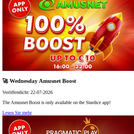
🚀 Wednesday Amusnet Boost
Veröffentlicht
:
22-07-2026
The Amusnet Boost is only available on the Stardice app!
Lesen Sie mehr