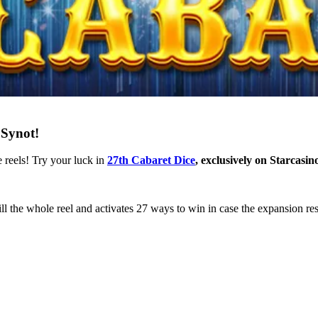
 Synot!
 reels! Try your luck in
27th Cabaret Dice
, exclusively on Starcasin
l the whole reel and activates 27 ways to win in case the expansion res