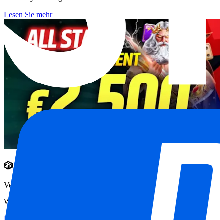
Lesen Sie mehr
🎲 €2.500 All-Stars Tournament
Veröffentlicht
:
26-07-2026
Win your share of the €2,500 Prize Pool on all dice games!
Lesen Sie mehr