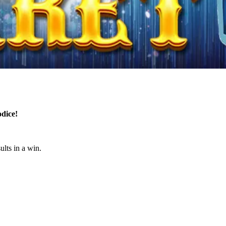
odice!
ults in a win.