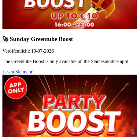
🚀 Sunday Greentube Boost
Veröffentlicht
:
19-07-2026
The Greentube Boost is only available on the Starcasinodice app!
Lesen Sie mehr