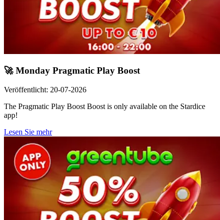
🚀 Monday Pragmatic Play Boost
Veröffentlicht
:
20-07-2026
The Pragmatic Play Boost Boost is only available on the Stardice
app!
Lesen Sie mehr