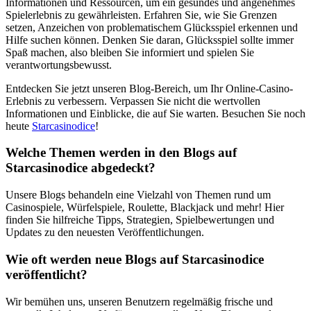
Informationen und Ressourcen, um ein gesundes und angenehmes
Spielerlebnis zu gewährleisten. Erfahren Sie, wie Sie Grenzen
setzen, Anzeichen von problematischem Glücksspiel erkennen und
Hilfe suchen können. Denken Sie daran, Glücksspiel sollte immer
Spaß machen, also bleiben Sie informiert und spielen Sie
verantwortungsbewusst.
Entdecken Sie jetzt unseren Blog-Bereich, um Ihr Online-Casino-
Erlebnis zu verbessern. Verpassen Sie nicht die wertvollen
Informationen und Einblicke, die auf Sie warten. Besuchen Sie noch
heute
Starcasinodice
!
Welche Themen werden in den Blogs auf
Starcasinodice abgedeckt?
Unsere Blogs behandeln eine Vielzahl von Themen rund um
Casinospiele, Würfelspiele, Roulette, Blackjack und mehr! Hier
finden Sie hilfreiche Tipps, Strategien, Spielbewertungen und
Updates zu den neuesten Veröffentlichungen.
Wie oft werden neue Blogs auf Starcasinodice
veröffentlicht?
Wir bemühen uns, unseren Benutzern regelmäßig frische und