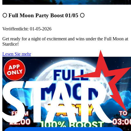
🌕 Full Moon Party Boost 01/05 🌕
Veröffentlicht
:
01-05-2026
Get ready for a night of excitement and wins under the Full Moon at
Stardice!
Lesen Sie mehr