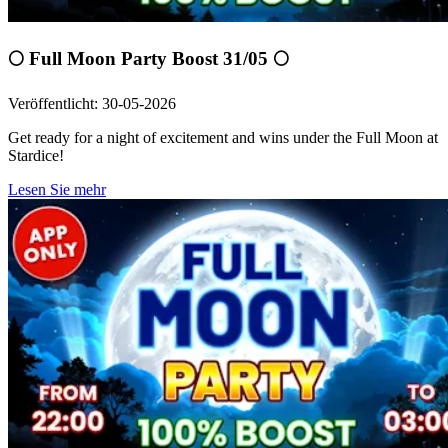
🌕 Full Moon Party Boost 31/05 🌕
Veröffentlicht
:
30-05-2026
Get ready for a night of excitement and wins under the Full Moon at
Stardice!
Lesen Sie mehr