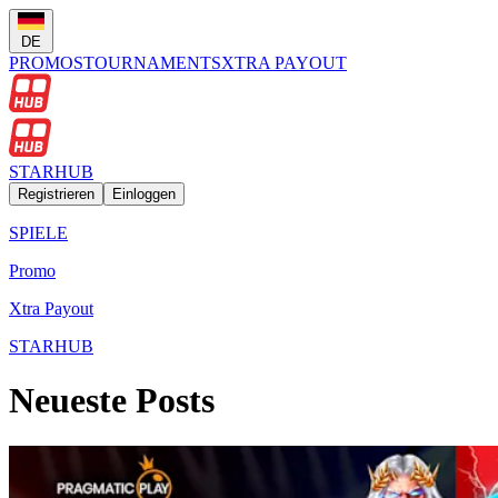
DE
PROMOS
TOURNAMENTS
XTRA PAYOUT
STARHUB
Registrieren
Einloggen
SPIELE
Promo
Xtra Payout
STARHUB
Neueste Posts