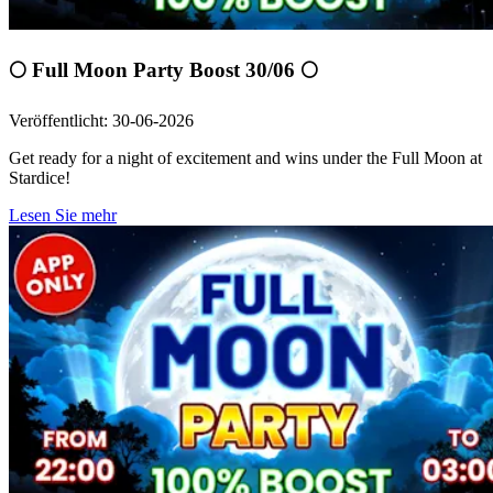
🌕 Full Moon Party Boost 30/06 🌕
Veröffentlicht
:
30-06-2026
Get ready for a night of excitement and wins under the Full Moon at
Stardice!
Lesen Sie mehr