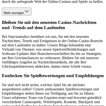
durch die aufregende Welt der Online-Casinos und Spiele zu helfen.
Mehr anzeigen
Bleiben Sie mit den neuesten Casino-Nachrichten
und -Trends auf dem Laufenden
Bei Starcasinodice bemühen wir uns, Sie mit den neuesten
Nachrichten, Trends und Ereignissen in der Online-Casino-Branche
auf dem Laufenden zu halten. Unsere Blogs behandeln eine
Vielzahl von Themen, von neuen Spielveröffentlichungen und
Software-Updates über Branchenvorschriften bis hin zu Strategien,
um Ihre Gewinnchancen zu verbessern. Bleiben Sie mit unserem
vielfältigen Angebot an Nachrichtenartikeln, die alle Ihre
Glücksspielinteressen abdecken, immer einen Schritt voraus.
Entdecken Sie Spielbewertungen und Empfehlungen
Sie sind sich nicht sicher, welches Spiel Sie als nächstes
ausprobieren sollen? Unsere umfassenden Spielbewertungen und
Empfehlungen stehen Ihnen zur Verfügung, um Sie zu führen.
Unser erfahrenes Team von Experten testet und bewertet gründlich
verschiedene Casinospiele, Würfelspiele, Roulette, Blackjack und