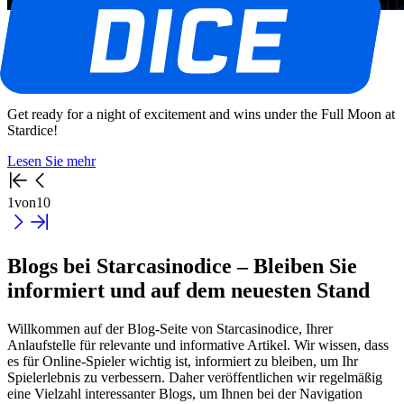
🌕 Full Moon Party Boost 02/04 🌕
Veröffentlicht
:
02-04-2026
Get ready for a night of excitement and wins under the Full Moon at
Stardice!
Lesen Sie mehr
1
von
10
Blogs bei Starcasinodice – Bleiben Sie
informiert und auf dem neuesten Stand
Willkommen auf der Blog-Seite von Starcasinodice, Ihrer
Anlaufstelle für relevante und informative Artikel. Wir wissen, dass
es für Online-Spieler wichtig ist, informiert zu bleiben, um Ihr
Spielerlebnis zu verbessern. Daher veröffentlichen wir regelmäßig
eine Vielzahl interessanter Blogs, um Ihnen bei der Navigation