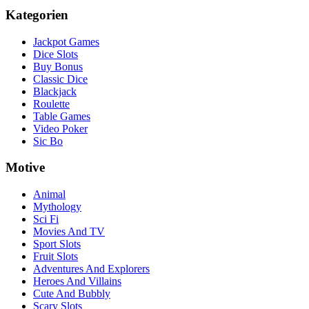
Kategorien
Jackpot Games
Dice Slots
Buy Bonus
Classic Dice
Blackjack
Roulette
Table Games
Video Poker
Sic Bo
Motive
Animal
Mythology
Sci Fi
Movies And TV
Sport Slots
Fruit Slots
Adventures And Explorers
Heroes And Villains
Cute And Bubbly
Scary Slots