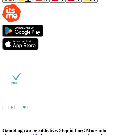
Gambling can be addictive. Stop in time! More info