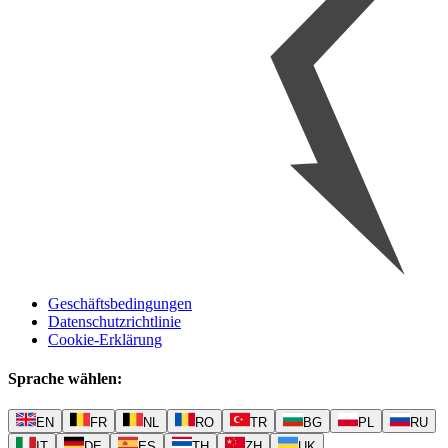
Geschäftsbedingungen
Datenschutzrichtlinie
Cookie-Erklärung
Sprache wählen
:
EN
FR
NL
RO
TR
BG
PL
RU
IT
DE
ES
TH
ZH
UK