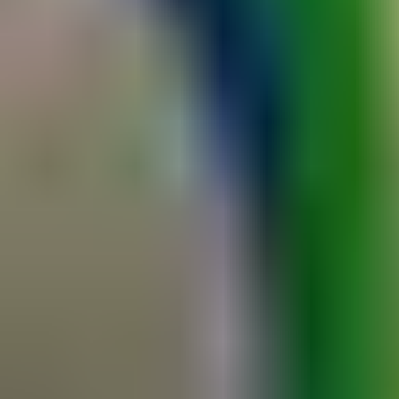
deshalb arbeiten wir nur mit den besten Spieleanbietern der Branche
zusammen. Unser Team hat sorgfältig Spieleanbieter ausgewählt,
die für ihre außergewöhnliche Grafik, reibungsloses Gameplay und
innovative Funktionen bekannt sind. Von Branchengrößen wie
Microgaming und NetEnt bis hin zu aufstrebenden Entwicklern, die
Grenzen überschreiten, garantieren wir ein Spielerlebnis, das
seinesgleichen sucht. Ganz gleich, welche Vorlieben Sie haben,
unsere Spieleanbieter sorgen dafür, dass jeder Spin, Wurf oder
Einsatz mit Spannung und potenziellen Gewinnen gefüllt ist.
Reibungslose Zahlungsabwicklung
Genießen Sie unkomplizierte und sichere Transaktionen mit
unserem schnellen und zuverlässigen Zahlungsabwicklungssystem.
Bei Starcasinodice wissen wir, wie wichtig reibungslose finanzielle
Transaktionen sind, daher bieten wir eine Vielzahl von
Zahlungsoptionen für Ihre Bequemlichkeit an. Ob Sie traditionelle
Methoden wie Banküberweisungen und Kreditkarten bevorzugen
oder die Einfachheit von E-Wallets und Prepaid-Karten, wir haben
alles, was Sie brauchen. Seien Sie versichert, dass Ihre sensiblen
Informationen verschlüsselt und geschützt sind und einen sicheren
und nahtlosen Ein- und Auszahlungsprozess gewährleisten.
Fesselnde Spielmechaniken