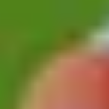
Motive