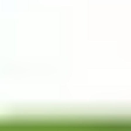
Animal