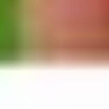
Adventures And Explorers