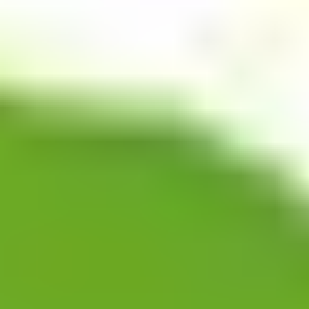
Scary Slots