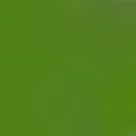
Dice Slots
Classic Dice
Live Roulette
Tischspiele
Categories
Themes