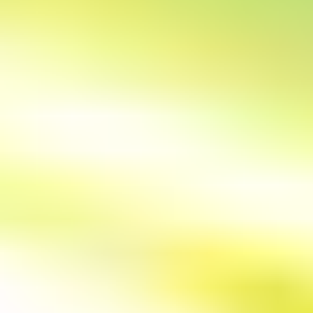
Movies And TV