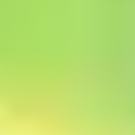
Heroes And Villains