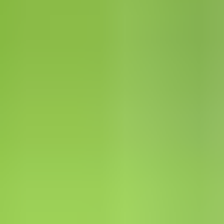
Cute And Bubbly