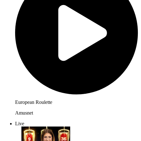
European Roulette
Amusnet
Live