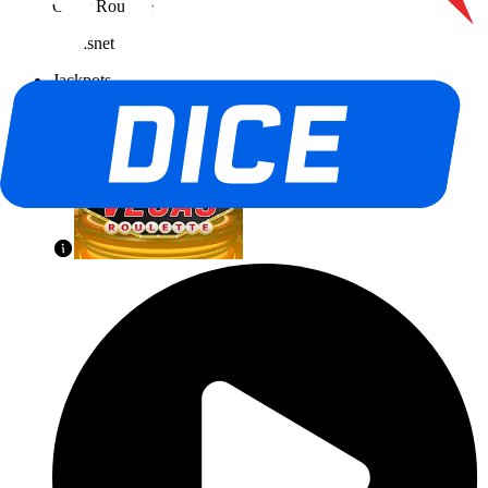
Onyx Roulette
Amusnet
Jackpots