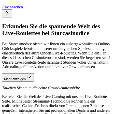
Alle ansehen
Erkunden Sie die spannende Welt des
Live-Roulettes bei Starcasinodice
Bei Starcasinodice bieten wir Ihnen ein außergewöhnliches Online-
Glücksspielerlebnis mit unserer umfangreichen Spielesammlung,
einschließlich des aufregenden Live-Roulettes. Wenn Sie ein Fan
dieses klassischen Casinofavoriten sind, werden Sie begeistert sein!
Unsere Live-Roulette-Seite garantiert Stunden voller Unterhaltung,
Adrenalin-gefüllter Action und lukrativer Gewinnchancen.
Mehr anzeigen
Tauchen Sie ein in die echte Casino-Atmosphäre
Betreten Sie die Welt des Live-Gaming mit unserer Live-Roulette-
Seite. Mit neuester Streaming-Technologie können Sie ein
realistisches Casino-Erlebnis direkt von Ihrem eigenen Zuhause aus
genießen. Interagieren Sie mit professionellen Dealern und anderen