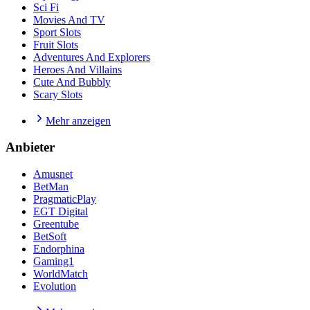
Sci Fi
Movies And TV
Sport Slots
Fruit Slots
Adventures And Explorers
Heroes And Villains
Cute And Bubbly
Scary Slots
Mehr anzeigen
Anbieter
Amusnet
BetMan
PragmaticPlay
EGT Digital
Greentube
BetSoft
Endorphina
Gaming1
WorldMatch
Evolution