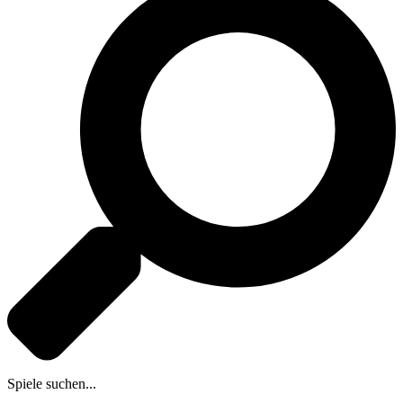
Spiele suchen
...