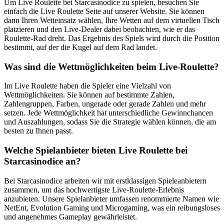
Um Live Roulette bei Starcasinodice zu spielen, besuchen Sie
einfach die Live Roulette Seite auf unserer Website. Sie können
dann Ihren Wetteinsatz wählen, Ihre Wetten auf dem virtuellen Tisch
platzieren und den Live-Dealer dabei beobachten, wie er das
Roulette-Rad dreht. Das Ergebnis des Spiels wird durch die Position
bestimmt, auf der die Kugel auf dem Rad landet.
Was sind die Wettmöglichkeiten beim Live-Roulette?
Im Live Roulette haben die Spieler eine Vielzahl von
Wettmöglichkeiten. Sie können auf bestimmte Zahlen,
Zahlengruppen, Farben, ungerade oder gerade Zahlen und mehr
setzen. Jede Wettmöglichkeit hat unterschiedliche Gewinnchancen
und Auszahlungen, sodass Sie die Strategie wählen können, die am
besten zu Ihnen passt.
Welche Spielanbieter bieten Live Roulette bei
Starcasinodice an?
Bei Starcasinodice arbeiten wir mit erstklassigen Spieleanbietern
zusammen, um das hochwertigste Live-Roulette-Erlebnis
anzubieten. Unsere Spielanbieter umfassen renommierte Namen wie
NetEnt, Evolution Gaming und Microgaming, was ein reibungsloses
und angenehmes Gameplay gewährleistet.