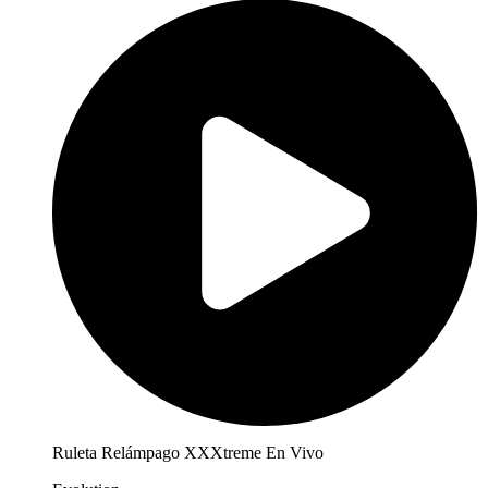
Ruleta Relámpago XXXtreme En Vivo