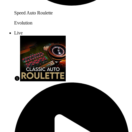
Speed Auto Roulette
Evolution
Live