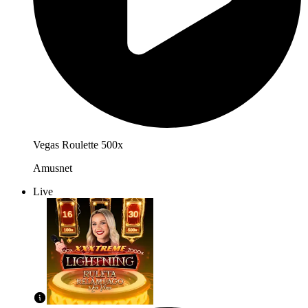
Vegas Roulette 500x
Amusnet
Live