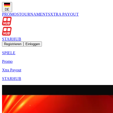
DE
PROMOS
TOURNAMENTS
XTRA PAYOUT
STARHUB
Registrieren
Einloggen
SPIELE
Promo
Xtra Payout
STARHUB