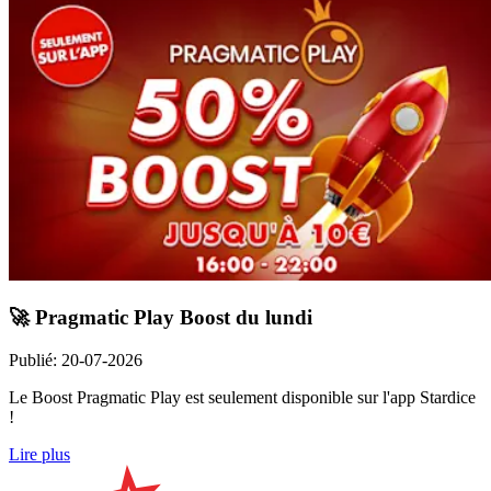
🚀 Pragmatic Play Boost du lundi
Publié
:
20-07-2026
Le Boost Pragmatic Play est seulement disponible sur l'app Stardice
!
Lire plus