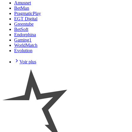
Amusnet
BetMan
PragmaticPlay
EGT Digital
Greentube
BetSoft
Endorphina
Gaming1
WorldMatch
Evolution
Voir plus