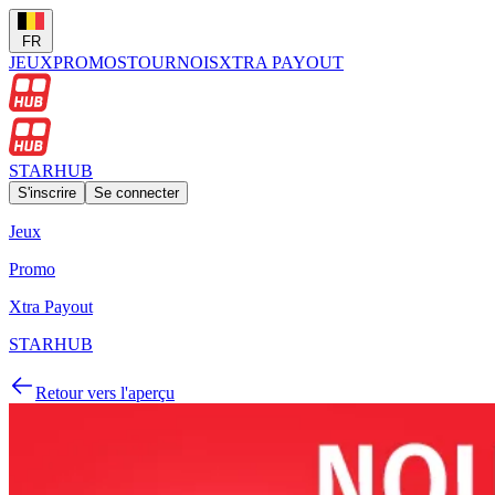
FR
JEUX
PROMOS
TOURNOIS
XTRA PAYOUT
STARHUB
S'inscrire
Se connecter
Jeux
Promo
Xtra Payout
STARHUB
Retour vers l'aperçu