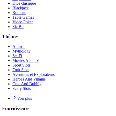
Dice classique
Blackjack
Roulette
Table Games
Video Poker
Sic Bo
Thèmes
Animal
Mythology
Sci Fi
Movies And TV
Sport Slots
Fruit Slots
Aventures et Explorateurs
Heroes And Villains
Cute And Bubbly
Scary Slots
Voir plus
Fournisseurs