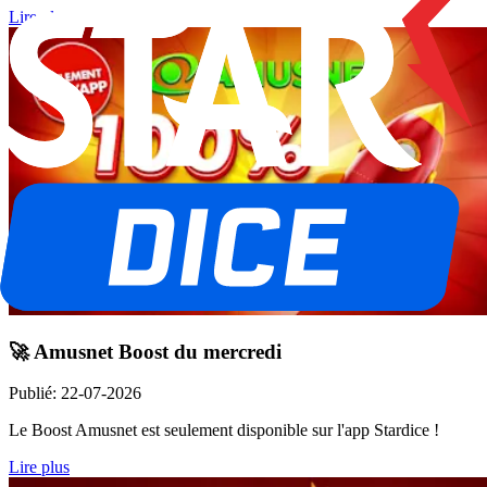
Lire plus
🚀 Amusnet Boost du mercredi
Publié
:
22-07-2026
Le Boost Amusnet est seulement disponible sur l'app Stardice !
Lire plus