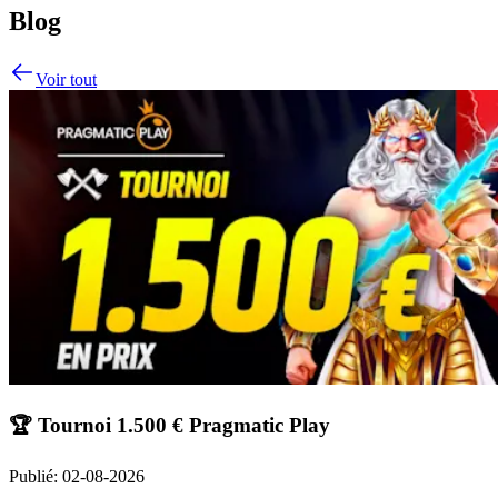
Blog
Voir tout
🏆 Tournoi 1.500 € Pragmatic Play
Publié
:
02-08-2026