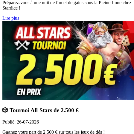
Préparez-vous à une nuit de fun et de gains sous la Pleine Lune chez
Stardice !
Lire plus
🎲 Tournoi All-Stars de 2.500 €
Publié
:
26-07-2026
Gagnez votre part de 2.500 € sur tous les jeux de dés !