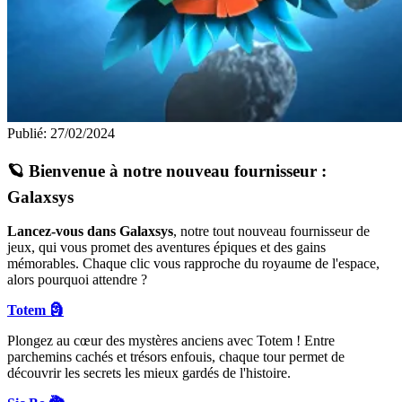
Publié
:
27/02/2024
🪐 Bienvenue à notre nouveau fournisseur :
Galaxsys
Lancez-vous dans Galaxsys
, notre tout nouveau fournisseur de
jeux, qui vous promet des aventures épiques et des gains
mémorables. Chaque clic vous rapproche du royaume de l'espace,
alors pourquoi attendre ?
Totem 🗿
Plongez au cœur des mystères anciens avec Totem ! Entre
parchemins cachés et trésors enfouis, chaque tour permet de
découvrir les secrets les mieux gardés de l'histoire.