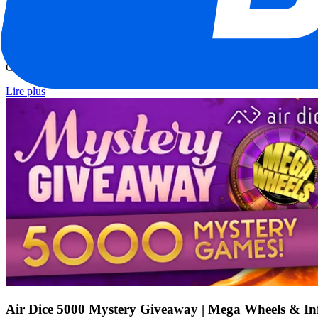
🎲 Tournoi All-Stars de 2.500 €
Publié
:
26-07-2026
Gagnez votre part de 2.500 € sur tous les jeux de dés !
Lire plus
Air Dice 5000 Mystery Giveaway | Mega Wheels & Inf