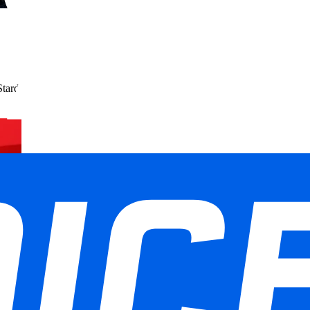
tardice !