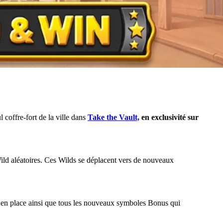
 coffre-fort de la ville dans
Take the Vault,
en exclusivité sur
Wild aléatoires. Ces Wilds se déplacent vers de nouveaux
 en place ainsi que tous les nouveaux symboles Bonus qui