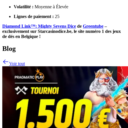
Volatilité :
Moyenne à Élevée
Lignes de paiement :
25
Diamond Link™: Mighty Sevens Dice
de
Greentube
–
exclusivement sur Starcasinodice.be, le site numéro 1 des jeux
de dés en Belgique !
Blog
Voir tout