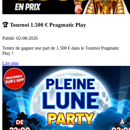
🏆 Tournoi 1.500 € Pragmatic Play
Publié
:
02-08-2026
Tentez de gagner une part de 1.500 € dans le Tournoi Pragmatic
Play !
Lire plus