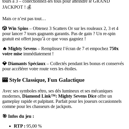
tours à 3 – collectionnez-les tous pour atteindre le GRAND
JACKPOT ! 💰
Mais ce n’est pas tout…
🎲 Win Spins
– Obtenez 3 Scatters Or sur les rouleaux 2, 3 et 4
pour lancer 7 tours gagnants garantis. Pas de gain ? Un re-spin
gratuit est offert jusqu’à ce que vous gagniez !
🔥 Mighty Sevens
– Remplissez l’écran de 7 et empochez
750x
votre mise
immédiatement !
💎 Diamants Spéciaux
– Collectés pendant les bonus et conservés
pour accélérer votre route vers les étoiles.
🎰 Style Classique, Fun Galactique
Avec ses symboles rétro, ses dés lumineux et ses mécaniques
modernes,
Diamond Link™: Mighty Sevens Dice
offre un
gameplay rapide et palpitant. Parfait pour les joueurs occasionnels
comme pour les chasseurs de jackpots.
🎯 Infos du jeu :
RTP :
95,00 %