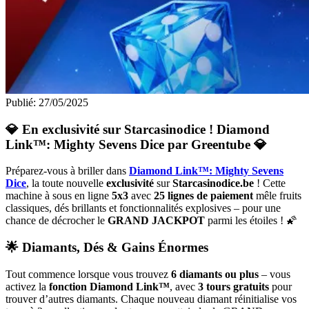
Publié
:
27/05/2025
💎 En exclusivité sur Starcasinodice ! Diamond
Link™: Mighty Sevens Dice par Greentube 💎
Préparez-vous à briller dans
Diamond Link™: Mighty Sevens
Dice
, la toute nouvelle
exclusivité
sur
Starcasinodice.be
! Cette
machine à sous en ligne
5x3
avec
25 lignes de paiement
mêle fruits
classiques, dés brillants et fonctionnalités explosives – pour une
chance de décrocher le
GRAND JACKPOT
parmi les étoiles ! 🌠
🌟 Diamants, Dés & Gains Énormes
Tout commence lorsque vous trouvez
6 diamants ou plus
– vous
activez la
fonction Diamond Link™
, avec
3 tours gratuits
pour
trouver d’autres diamants. Chaque nouveau diamant réinitialise vos