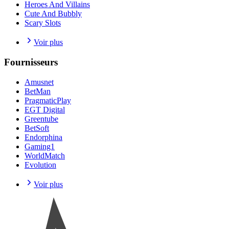
Heroes And Villains
Cute And Bubbly
Scary Slots
Voir plus
Fournisseurs
Amusnet
BetMan
PragmaticPlay
EGT Digital
Greentube
BetSoft
Endorphina
Gaming1
WorldMatch
Evolution
Voir plus