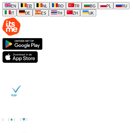
EN
FR
NL
RO
TR
BG
PL
RU
IT
DE
ES
TH
ZH
UK