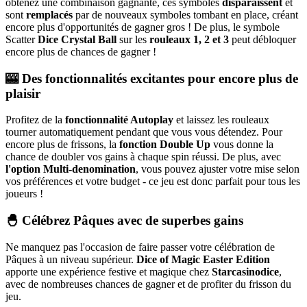
obtenez une combinaison gagnante, ces symboles
disparaissent
et
sont
remplacés
par de nouveaux symboles tombant en place, créant
encore plus d'opportunités de gagner gros ! De plus, le symbole
Scatter
Dice Crystal Ball
sur les
rouleaux 1, 2 et 3
peut débloquer
encore plus de chances de gagner !
🎰 Des fonctionnalités excitantes pour encore plus de
plaisir
Profitez de la
fonctionnalité Autoplay
et laissez les rouleaux
tourner automatiquement pendant que vous vous détendez. Pour
encore plus de frissons, la
fonction Double Up
vous donne la
chance de doubler vos gains à chaque spin réussi. De plus, avec
l'option Multi-denomination
, vous pouvez ajuster votre mise selon
vos préférences et votre budget - ce jeu est donc parfait pour tous les
joueurs !
🐣 Célébrez Pâques avec de superbes gains
Ne manquez pas l'occasion de faire passer votre célébration de
Pâques à un niveau supérieur.
Dice of Magic Easter Edition
apporte une expérience festive et magique chez
Starcasinodice
,
avec de nombreuses chances de gagner et de profiter du frisson du
jeu.