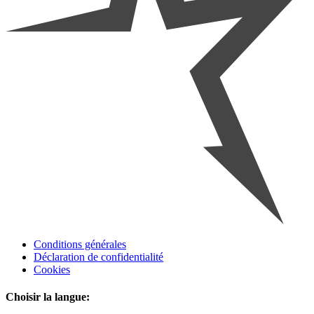
Conditions générales
Déclaration de confidentialité
Cookies
Choisir la langue
: