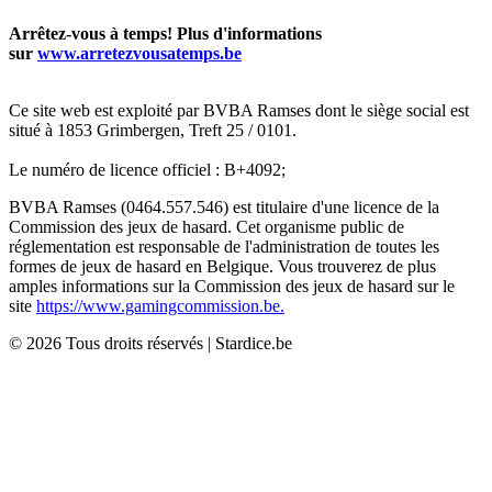
Arrêtez-vous à temps! Plus d'informations
sur
www.arretezvousatemps.be
Ce site web est exploité par BVBA Ramses dont le siège social est
situé à 1853 Grimbergen, Treft 25 / 0101.
Le numéro de licence officiel : B+4092;
BVBA Ramses (0464.557.546) est titulaire d'une licence de la
Commission des jeux de hasard. Cet organisme public de
réglementation est responsable de l'administration de toutes les
formes de jeux de hasard en Belgique. Vous trouverez de plus
amples informations sur la Commission des jeux de hasard sur le
site
https://www.gamingcommission.be.
©
2026
Tous droits réservés
|
Stardice.be