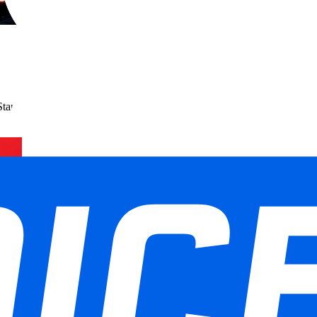
tardice !