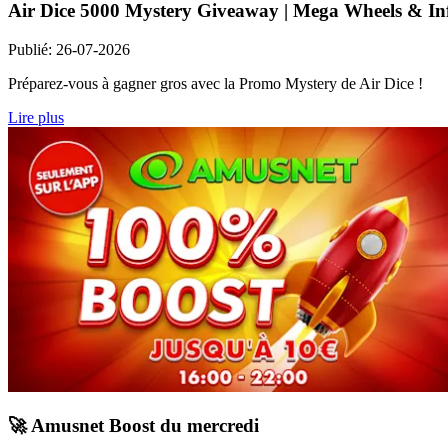
Air Dice 5000 Mystery Giveaway | Mega Wheels & Inf
Publié
:
26-07-2026
Préparez-vous à gagner gros avec la Promo Mystery de Air Dice !
Lire plus
🚀 Amusnet Boost du mercredi