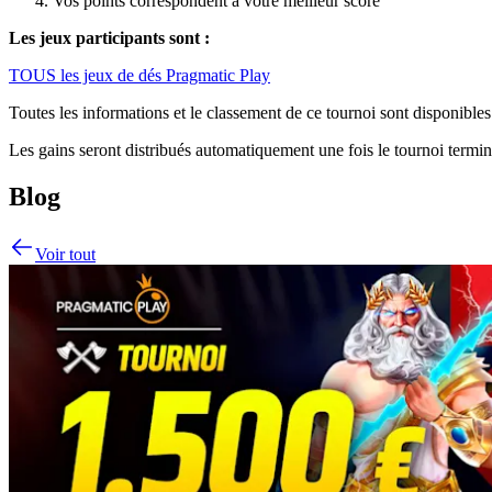
Vos points correspondent à votre meilleur score"
Les jeux participants sont :
TOUS les jeux de dés Pragmatic Play
Toutes les informations et le classement de ce tournoi sont disponible
Les gains seront distribués automatiquement une fois le tournoi termin
Blog
Voir tout