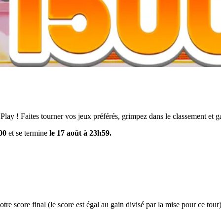
Play ! Faites tourner vos jeux préférés, grimpez dans le classement et g
00
et se termine
le 17 août à 23h59.
tre score final (le score est égal au gain divisé par la mise pour ce tour