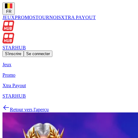
FR
JEUX
PROMOS
TOURNOIS
XTRA PAYOUT
STARHUB
S'inscrire
Se connecter
Jeux
Promo
Xtra Payout
STARHUB
Retour vers l'aperçu