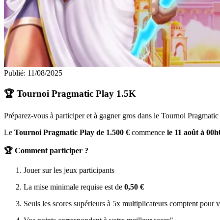
Publié
:
11/08/2025
🏆 Tournoi Pragmatic Play 1.5K
Préparez-vous à participer et à gagner gros dans le Tournoi Pragmatic 
Le
Tournoi Pragmatic Play de 1.500 €
commence
le 11 août à 00h
🏆 Comment participer ?
Jouer sur les jeux participants
La mise minimale requise est de
0,50 €
Seuls les scores supérieurs à 5x multiplicateurs comptent pour vo