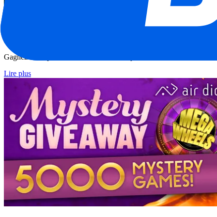
🎲 Tournoi All-Stars de 2.500 €
Publié
:
26-07-2026
Gagnez votre part de 2.500 € sur tous les jeux de dés !
Lire plus