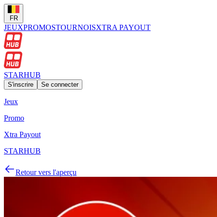
FR
JEUX
PROMOS
TOURNOIS
XTRA PAYOUT
STARHUB
S'inscrire
Se connecter
Jeux
Promo
Xtra Payout
STARHUB
Retour vers l'aperçu