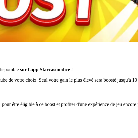
 disponible
sur l'app Starcasinodice
!
ube de votre choix. Seul votre gain le plus élevé sera boosté jusqu'à 10
pour être éligible à ce boost et profiter d'une expérience de jeu encore