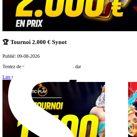
🏆 Tournoi 2.000 € Synot
Publié
:
09-08-2026
Tentez de gagner une part de 2.000 € dans le Tournoi Synot !
Lire plus