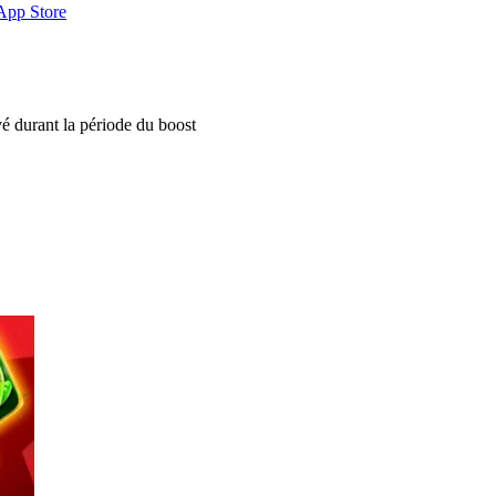
App Store
vé durant la période du boost