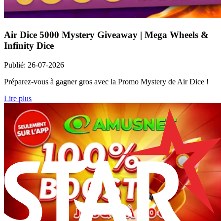
Air Dice 5000 Mystery Giveaway | Mega Wheels &
Infinity Dice
Publié
:
26-07-2026
Préparez-vous à gagner gros avec la Promo Mystery de Air Dice !
Lire plus