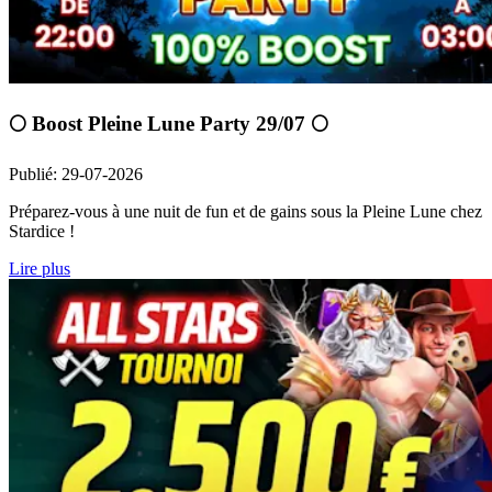
🌕 Boost Pleine Lune Party 29/07 🌕
Publié
:
29-07-2026
Préparez-vous à une nuit de fun et de gains sous la Pleine Lune chez
Stardice !
Lire plus