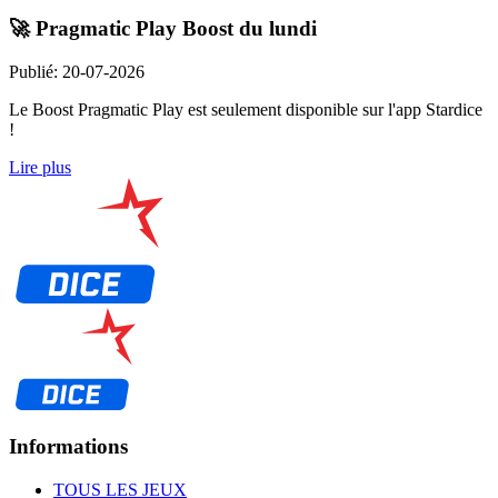
🚀 Pragmatic Play Boost du lundi
Publié
:
20-07-2026
Le Boost Pragmatic Play est seulement disponible sur l'app Stardice
!
Lire plus
Informations
TOUS LES JEUX