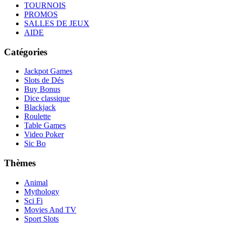
TOURNOIS
PROMOS
SALLES DE JEUX
AIDE
Catégories
Jackpot Games
Slots de Dés
Buy Bonus
Dice classique
Blackjack
Roulette
Table Games
Video Poker
Sic Bo
Thèmes
Animal
Mythology
Sci Fi
Movies And TV
Sport Slots