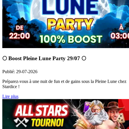
🌕 Boost Pleine Lune Party 29/07 🌕
Publié
:
29-07-2026
Préparez-vous à une nuit de fun et de gains sous la Pleine Lune chez
Stardice !
Lire plus