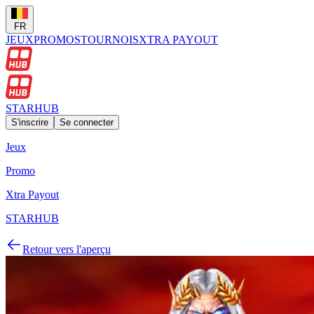
FR
JEUX
PROMOS
TOURNOIS
XTRA PAYOUT
STARHUB
S'inscrire
Se connecter
Jeux
Promo
Xtra Payout
STARHUB
Retour vers l'aperçu