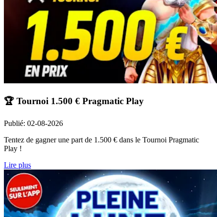
🏆 Tournoi 1.500 € Pragmatic Play
Publié
:
02-08-2026
Tentez de gagner une part de 1.500 € dans le Tournoi Pragmatic
Play !
Lire plus