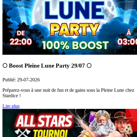
🌕 Boost Pleine Lune Party 29/07 🌕
Publié
:
29-07-2026
Préparez-vous à une nuit de fun et de gains sous la Pleine Lune chez
Stardice !
Lire plus