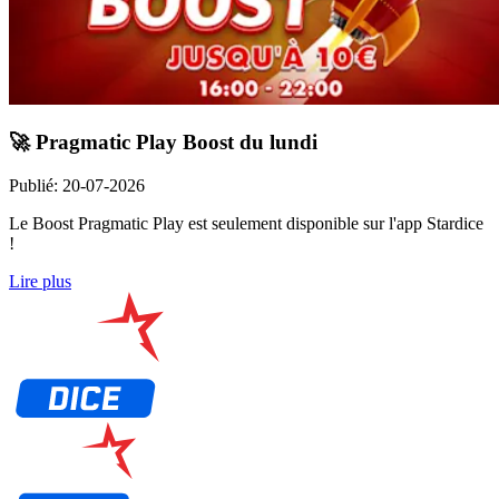
🚀 Pragmatic Play Boost du lundi
Publié
:
20-07-2026
Le Boost Pragmatic Play est seulement disponible sur l'app Stardice
!
Lire plus