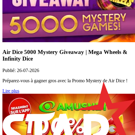
Air Dice 5000 Mystery Giveaway | Mega Wheels &
Infinity Dice
Publié
:
26-07-2026
Préparez-vous à gagner gros avec la Promo Mystery de Air Dice !
Lire plus