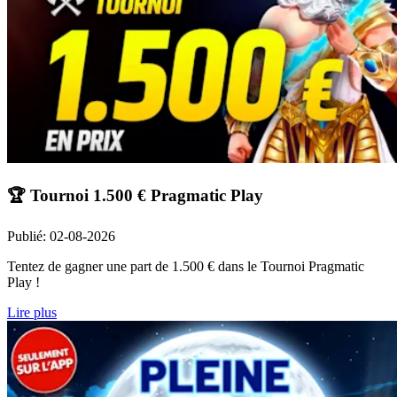
🏆 Tournoi 1.500 € Pragmatic Play
Publié
:
02-08-2026
Tentez de gagner une part de 1.500 € dans le Tournoi Pragmatic
Play !
Lire plus