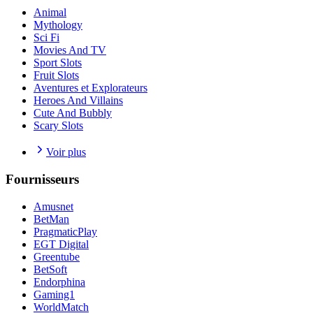
Animal
Mythology
Sci Fi
Movies And TV
Sport Slots
Fruit Slots
Aventures et Explorateurs
Heroes And Villains
Cute And Bubbly
Scary Slots
Voir plus
Fournisseurs
Amusnet
BetMan
PragmaticPlay
EGT Digital
Greentube
BetSoft
Endorphina
Gaming1
WorldMatch