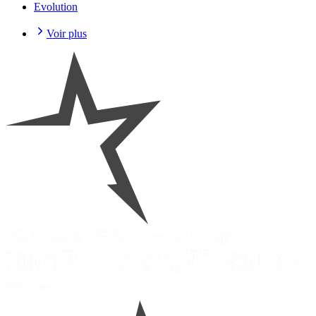
Evolution
Voir plus