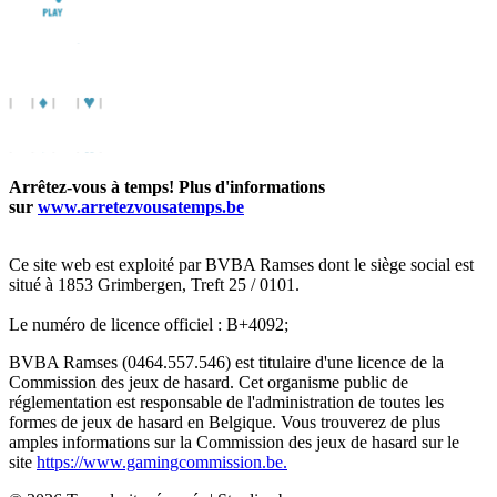
Arrêtez-vous à temps! Plus d'informations
sur
www.arretezvousatemps.be
Ce site web est exploité par BVBA Ramses dont le siège social est
situé à 1853 Grimbergen, Treft 25 / 0101.
Le numéro de licence officiel : B+4092;
BVBA Ramses (0464.557.546) est titulaire d'une licence de la
Commission des jeux de hasard. Cet organisme public de
réglementation est responsable de l'administration de toutes les
formes de jeux de hasard en Belgique. Vous trouverez de plus
amples informations sur la Commission des jeux de hasard sur le
site
https://www.gamingcommission.be.