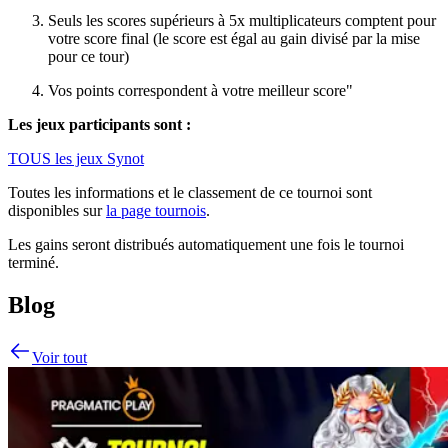
Seuls les scores supérieurs à 5x multiplicateurs comptent pour
votre score final (le score est égal au gain divisé par la mise
pour ce tour)
Vos points correspondent à votre meilleur score"
Les jeux participants sont :
TOUS les jeux Synot
Toutes les informations et le classement de ce tournoi sont
disponibles sur
la page tournois
.
Les gains seront distribués automatiquement une fois le tournoi
terminé.
Blog
Voir tout