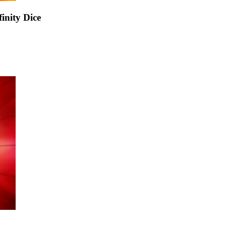
inity Dice