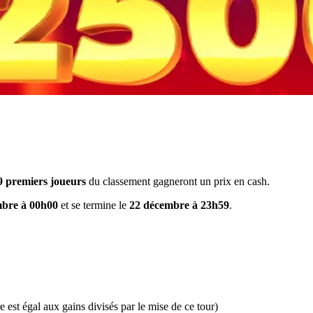
9 premiers joueurs
du classement gagneront un prix en cash.
mbre à 00h00
et se termine le
22 décembre à 23h59
.
 est égal aux gains divisés par le mise de ce tour)