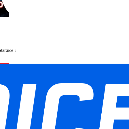
tardice !