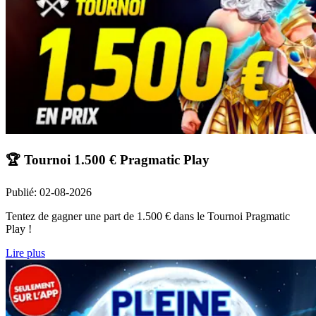
🏆 Tournoi 1.500 € Pragmatic Play
Publié
:
02-08-2026
Tentez de gagner une part de 1.500 € dans le Tournoi Pragmatic
Play !
Lire plus