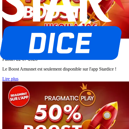
🚀 Amusnet Boost du mercredi
Publié
:
22-07-2026
Le Boost Amusnet est seulement disponible sur l'app Stardice !
Lire plus