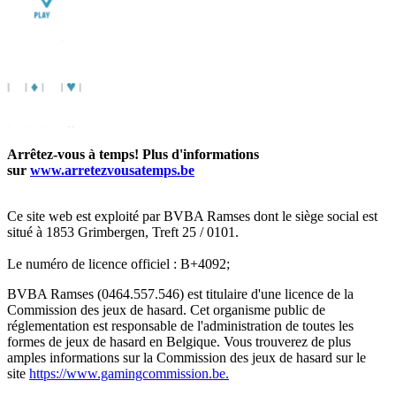
Arrêtez-vous à temps! Plus d'informations
sur
www.arretezvousatemps.be
Ce site web est exploité par BVBA Ramses dont le siège social est
situé à 1853 Grimbergen, Treft 25 / 0101.
Le numéro de licence officiel : B+4092;
BVBA Ramses (0464.557.546) est titulaire d'une licence de la
Commission des jeux de hasard. Cet organisme public de
réglementation est responsable de l'administration de toutes les
formes de jeux de hasard en Belgique. Vous trouverez de plus
amples informations sur la Commission des jeux de hasard sur le
site
https://www.gamingcommission.be.