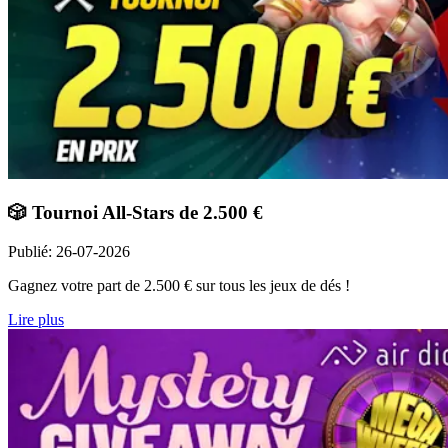
🎲 Tournoi All-Stars de 2.500 €
Publié
:
26-07-2026
Gagnez votre part de 2.500 € sur tous les jeux de dés !
Lire plus