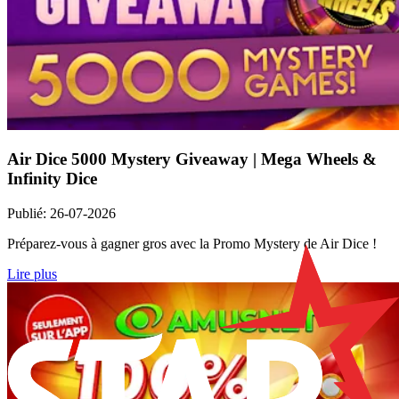
Air Dice 5000 Mystery Giveaway | Mega Wheels &
Infinity Dice
Publié
:
26-07-2026
Préparez-vous à gagner gros avec la Promo Mystery de Air Dice !
Lire plus