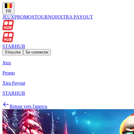
FR
JEUX
PROMOS
TOURNOIS
XTRA PAYOUT
STARHUB
S'inscrire
Se connecter
Jeux
Promo
Xtra Payout
STARHUB
Retour vers l'aperçu