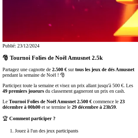
Publié
:
23/12/2024
🎅 Tournoi Folies de Noël Amusnet 2.5k
Partagez une cagnotte de
2.500 €
sur
tous les jeux de dés Amusnet
pendant la semaine de Noël ! 🎅
Participez toute la semaine et visez un prix allant jusqu'à 500 €. Les
49 premiers joueurs
du classement gagneront un prix en cash.
Le
Tournoi Folies de Noël Amusnet 2.500 €
commence le
23
décembre à 00h00
et se termine le
29 décembre à 23h59
.
🏆
Comment participer ?
Jouez à l'un des jeux participants