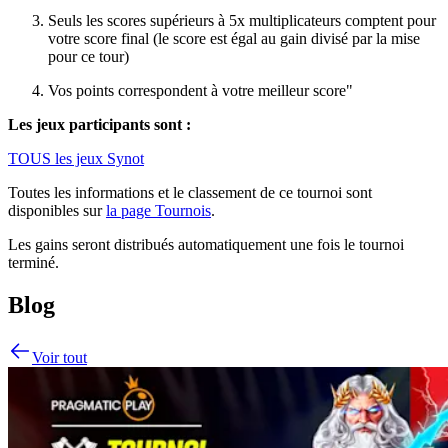
Seuls les scores supérieurs à 5x multiplicateurs comptent pour
votre score final (le score est égal au gain divisé par la mise
pour ce tour)
Vos points correspondent à votre meilleur score"
Les jeux participants sont :
TOUS les jeux Synot
Toutes les informations et le classement de ce tournoi sont
disponibles sur
la page Tournois
.
Les gains seront distribués automatiquement une fois le tournoi
terminé.
Blog
Voir tout