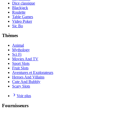
Dice classique
Blackjack
Roulette
Table Games
Video Poker
Sic Bo
Thèmes
Animal
Mythology
Sci Fi
Movies And TV
Sport Slots
Fruit Slots
Aventures et Explorateurs
Heroes And Villains
Cute And Bubbly
Scary Slots
Voir plus
Fournisseurs