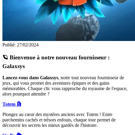
Publié
:
27/02/2024
🪐 Bienvenue à notre nouveau fournisseur :
Galaxsys
Lancez-vous dans Galaxsys
, notre tout nouveau fournisseur de
jeux, qui vous promet des aventures épiques et des gains
mémorables. Chaque clic vous rapproche du royaume de l'espace,
alors pourquoi attendre ?
Totem 🗿
Plongez au cœur des mystères anciens avec Totem ! Entre
parchemins cachés et trésors enfouis, chaque tour permet de
découvrir les secrets les mieux gardés de l'histoire.