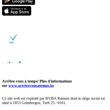
Arrêtez-vous à temps! Plus d'informations
sur
www.arretezvousatemps.be
Ce site web est exploité par BVBA Ramses dont le siège social est
situé à 1853 Grimbergen, Treft 25 / 0101.