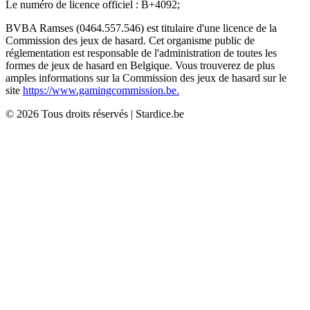
Le numéro de licence officiel : B+4092;
BVBA Ramses (0464.557.546) est titulaire d'une licence de la
Commission des jeux de hasard. Cet organisme public de
réglementation est responsable de l'administration de toutes les
formes de jeux de hasard en Belgique. Vous trouverez de plus
amples informations sur la Commission des jeux de hasard sur le
site
https://www.gamingcommission.be.
©
2026
Tous droits réservés
|
Stardice.be