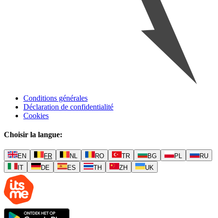
Conditions générales
Déclaration de confidentialité
Cookies
Choisir la langue
:
EN
FR
NL
RO
TR
BG
PL
RU
IT
DE
ES
TH
ZH
UK