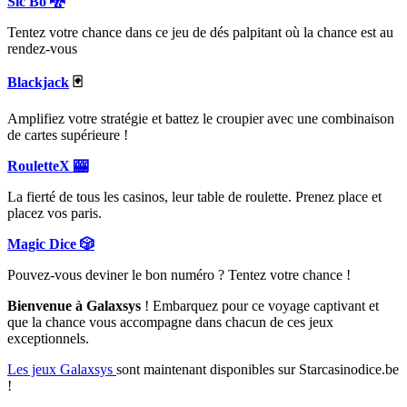
Sic Bo 🐉
Tentez votre chance dans ce jeu de dés palpitant où la chance est au
rendez-vous
Blackjack
🃏
Amplifiez votre stratégie et battez le croupier avec une combinaison
de cartes supérieure !
RouletteX 🎰
La fierté de tous les casinos, leur table de roulette. Prenez place et
placez vos paris.
Magic Dice 🎲
Pouvez-vous deviner le bon numéro ? Tentez votre chance !
Bienvenue à Galaxsys
! Embarquez pour ce voyage captivant et
que la chance vous accompagne dans chacun de ces jeux
exceptionnels.
Les jeux Galaxsys
sont maintenant disponibles sur Starcasinodice.be
!