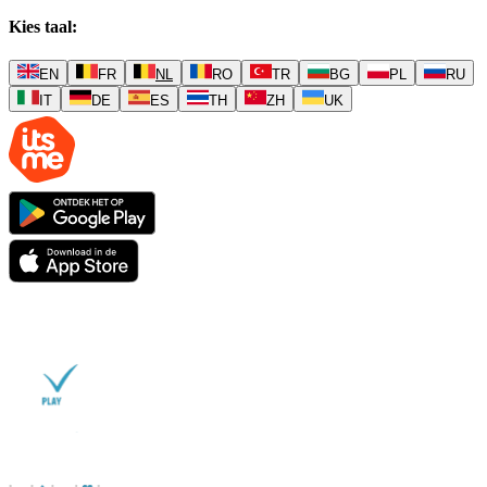
Kies taal
:
EN
FR
NL
RO
TR
BG
PL
RU
IT
DE
ES
TH
ZH
UK