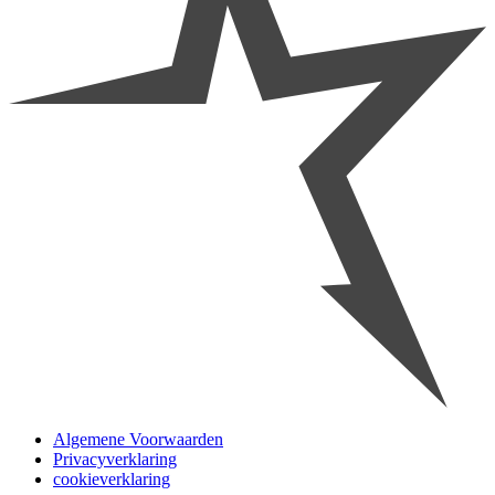
Algemene Voorwaarden
Privacyverklaring
cookieverklaring