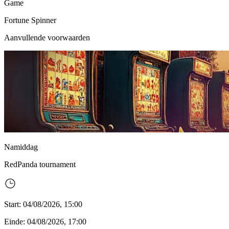
Game
Fortune Spinner
Aanvullende voorwaarden
Namiddag
RedPanda
tournament
Start: 04/08/2026, 15:00
Einde: 04/08/2026, 17:00