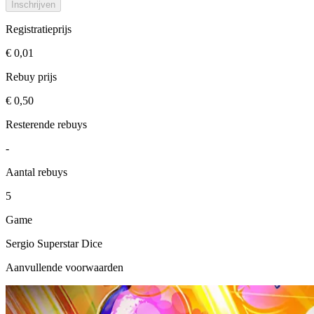
Inschrijven
Registratieprijs
€ 0,01
Rebuy prijs
€ 0,50
Resterende rebuys
-
Aantal rebuys
5
Game
Sergio Superstar Dice
Aanvullende voorwaarden