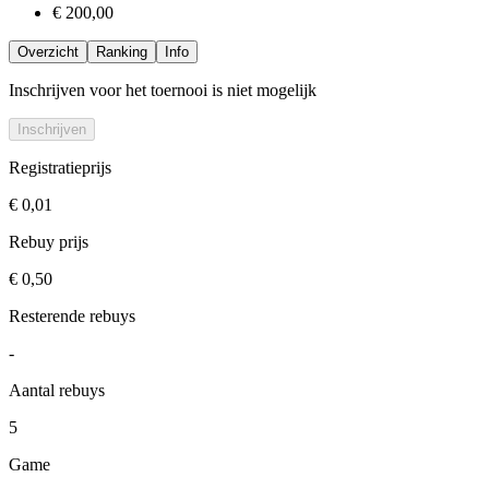
€ 200,00
Overzicht
Ranking
Info
Inschrijven voor het toernooi is niet mogelijk
Inschrijven
Registratieprijs
€ 0,01
Rebuy prijs
€ 0,50
Resterende rebuys
-
Aantal rebuys
5
Game