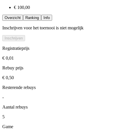
€ 100,00
Overzicht
Ranking
Info
Inschrijven voor het toernooi is niet mogelijk
Inschrijven
Registratieprijs
€ 0,01
Rebuy prijs
€ 0,50
Resterende rebuys
-
Aantal rebuys
5
Game