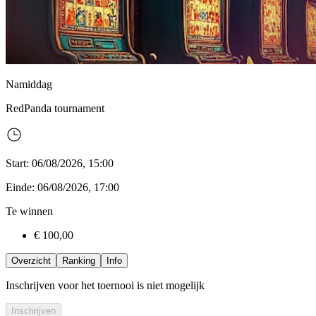
Namiddag
RedPanda
tournament
Start: 06/08/2026, 15:00
Einde: 06/08/2026, 17:00
Te winnen
€ 100,00
Overzicht
Ranking
Info
Inschrijven voor het toernooi is niet mogelijk
Inschrijven