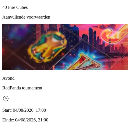
40 Fire Cubes
Aanvullende voorwaarden
Avond
RedPanda
tournament
Start: 04/08/2026, 17:00
Einde: 04/08/2026, 21:00