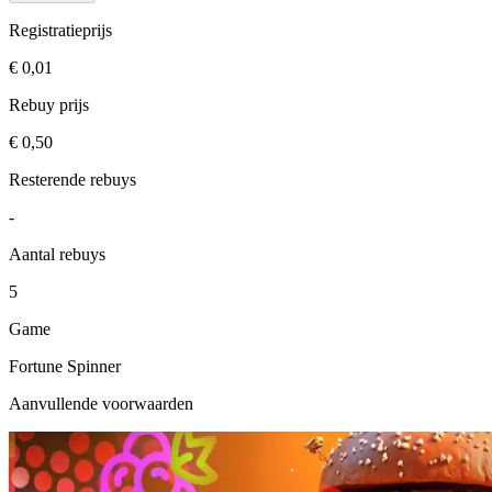
Registratieprijs
€ 0,01
Rebuy prijs
€ 0,50
Resterende rebuys
-
Aantal rebuys
5
Game
Fortune Spinner
Aanvullende voorwaarden