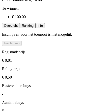
Te winnen
€ 100,00
Overzicht
Ranking
Info
Inschrijven voor het toernooi is niet mogelijk
Inschrijven
Registratieprijs
€ 0,01
Rebuy prijs
€ 0,50
Resterende rebuys
-
Aantal rebuys
5