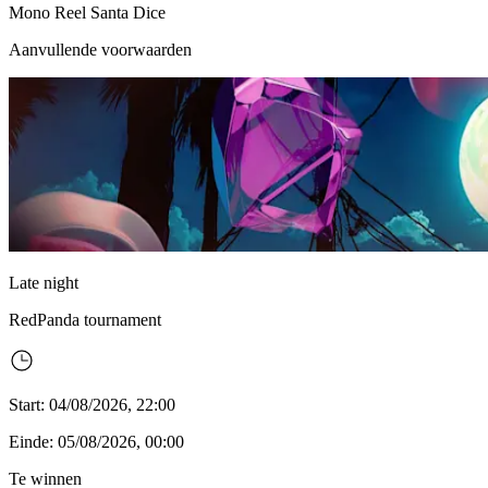
Mono Reel Santa Dice
Aanvullende voorwaarden
Late night
RedPanda
tournament
Start: 04/08/2026, 22:00
Einde: 05/08/2026, 00:00
Te winnen