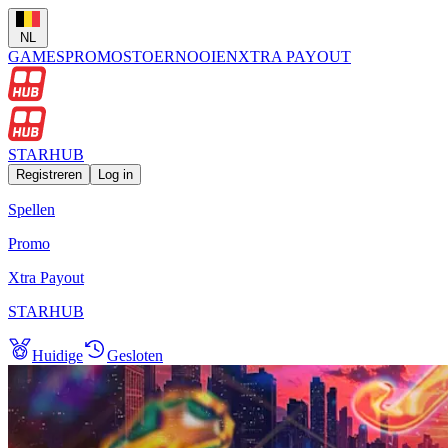
NL
GAMES
PROMOS
TOERNOOIEN
XTRA PAYOUT
STARHUB
Registreren
Log in
Spellen
Promo
Xtra Payout
STARHUB
Huidige
Gesloten