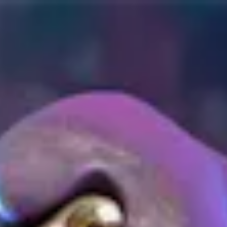
RU
PROMOS
TOURNAMENTS
XTRA PAYOUT
STARHUB
Зарегистрироваться
Войти
ИГРЫ
Promo
Xtra Payout
STARHUB