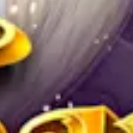
Подробнее
Поставщики
Amusnet
BetMan
PragmaticPlay
EGT Digital
Greentube
BetSoft
Endorphina
Gaming1
WorldMatch
Evolution
Подробнее