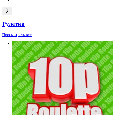
Рулетка
Просмотреть все