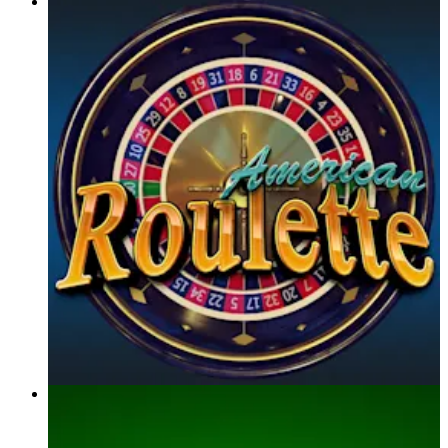
Джекпоты