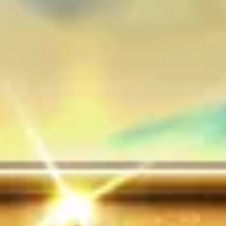
Информация
ВСЕ ИГРЫ
ТУРНАМЕНТЫ
PROMOS
LOCATIONS
HELP
Категории