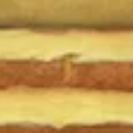
Gambling can be addictive. Stop in time! More info
at
www.stopoptijd.be
-
www.arretezvousatemps.be
This website is operated by BVBA Ramses whose registered office