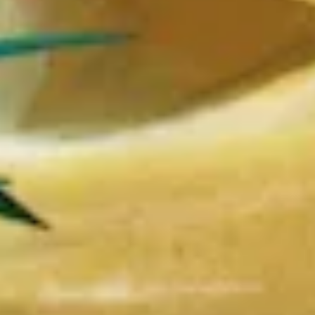
Условия и положения
Заявление о конфиденциальности
декларация о файлах cookie
Выберите язык
:
EN
FR
NL
RO
TR
BG
PL
RU
IT
DE
ES
TH
ZH
UK