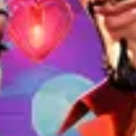
Jackpot Games
Dice Slots
Buy Bonus
Classic Dice
Blackjack
Roulette
Table Games
Video Poker
Sic Bo
Темы
Animal
Mythology
Sci Fi
Movies And TV
Sport Slots
Fruit Slots
Adventures And Explorers
Heroes And Villains
Cute And Bubbly
Scary Slots