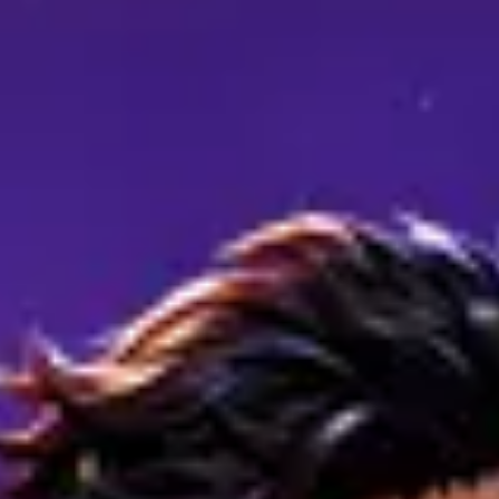
Return to the Copa - Hold &
Win
Войдите в систему и играйте на реальные деньги
Войти
или
Играть бесплатно