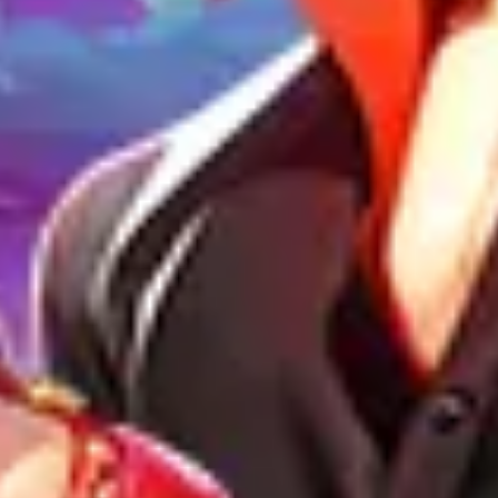
Подробнее
Поставщики
Amusnet
BetMan
PragmaticPlay
EGT Digital
Greentube
BetSoft
Endorphina
Gaming1
WorldMatch
Evolution
Подробнее