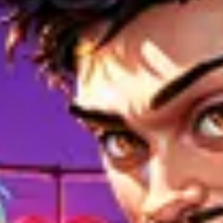
Нет учетной записи?
Присоединиться сейчас
Информация
ВСЕ ИГРЫ
ТУРНАМЕНТЫ
PROMOS
LOCATIONS
HELP
Категории