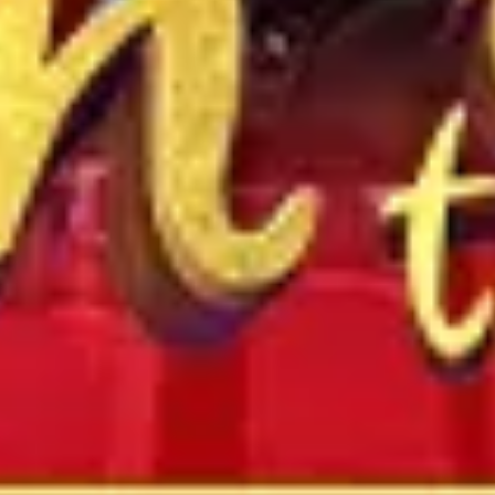
Условия и положения
Заявление о конфиденциальности
декларация о файлах cookie
Выберите язык
:
EN
FR
NL
RO
TR
BG
PL
RU
IT
DE
ES
TH
ZH
UK