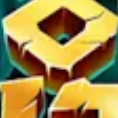
Поставщики
Amusnet
BetMan
PragmaticPlay
EGT Digital
Greentube
BetSoft
Endorphina
Gaming1
WorldMatch
Evolution
Подробнее