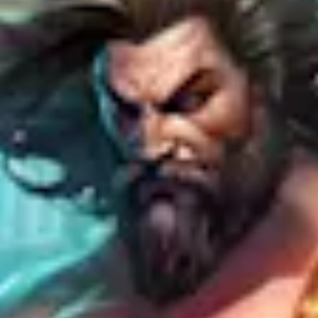
Rise of Triton™: Hold and Win
Войдите в систему и играйте на реальные деньги
Войти
или
Играть бесплатно
Нет учетной записи?
Присоединиться сейчас