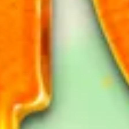
Jackpot Games
Dice Slots
Buy Bonus
Classic Dice
Blackjack
Roulette
Table Games
Video Poker
Sic Bo
Темы
Animal
Mythology
Sci Fi
Movies And TV
Sport Slots
Fruit Slots
Adventures And Explorers
Heroes And Villains
Cute And Bubbly
Scary Slots
Подробнее