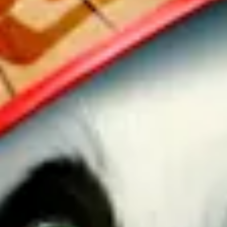
Информация
ВСЕ ИГРЫ
ТУРНАМЕНТЫ
PROMOS
LOCATIONS
HELP
Категории