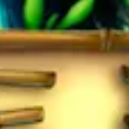
Условия и положения
Заявление о конфиденциальности
декларация о файлах cookie
Выберите язык
:
EN
FR
NL
RO
TR
BG
PL
RU
IT
DE
ES
TH
ZH
UK