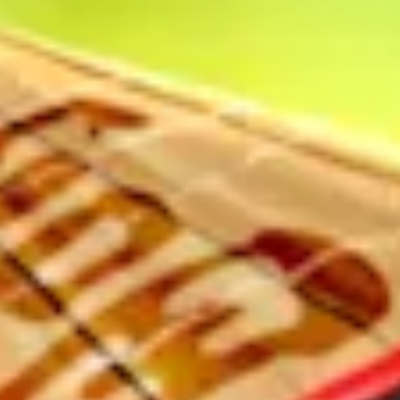
Little Panda Dice
Войдите в систему и играйте на реальные деньги
Войти
или
Играть бесплатно
Нет учетной записи?
Присоединиться сейчас