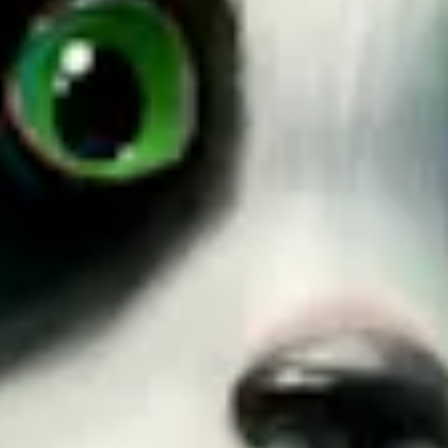
Jackpot Games
Dice Slots
Buy Bonus
Classic Dice
Blackjack
Roulette
Table Games
Video Poker
Sic Bo
Темы
Animal
Mythology
Sci Fi
Movies And TV
Sport Slots
Fruit Slots
Adventures And Explorers
Heroes And Villains
Cute And Bubbly
Scary Slots
Подробнее