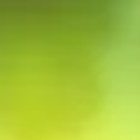
RU
PROMOS
TOURNAMENTS
XTRA PAYOUT
STARHUB
Зарегистрироваться
Войти
ИГРЫ
Promo
Xtra Payout
STARHUB