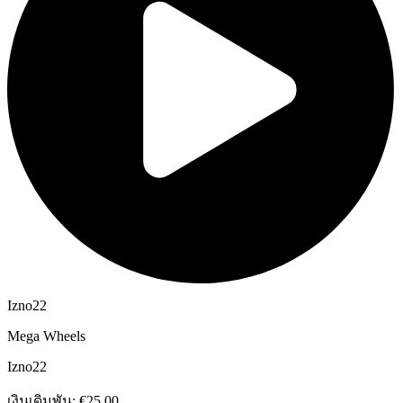
Izno22
Mega Wheels
Izno22
เงินเดิมพัน: €25.00