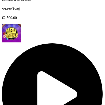
รางวัลใหญ่
€2,500.00