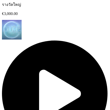
รางวัลใหญ่
€3,000.00