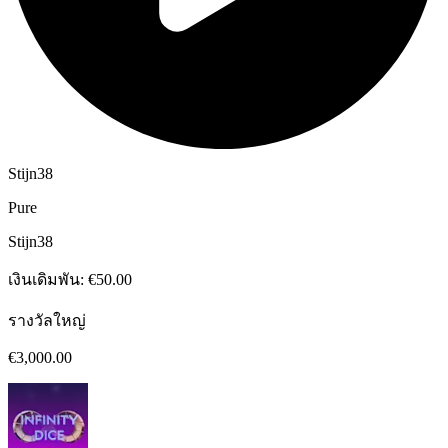
Stijn38
Pure
Stijn38
เงินเดิมพัน: €50.00
รางวัลใหญ่
€3,000.00