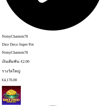
NoisyChamois78
Dice Deco Super Pot
NoisyChamois78
เงินเดิมพัน: €2.00
รางวัลใหญ่
€4,176.00