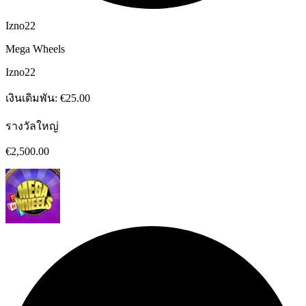
Izno22
Mega Wheels
Izno22
เงินเดิมพัน: €25.00
รางวัลใหญ่
€2,500.00