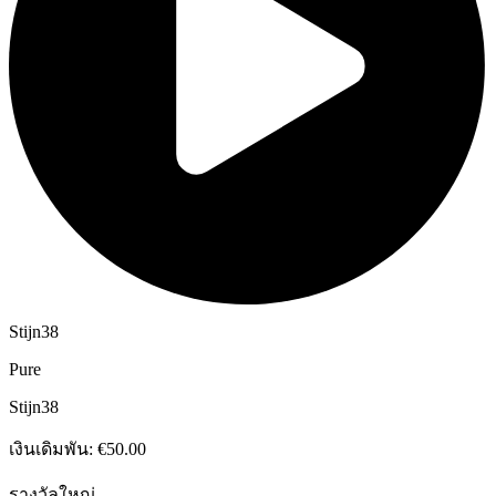
Stijn38
Pure
Stijn38
เงินเดิมพัน: €50.00
รางวัลใหญ่