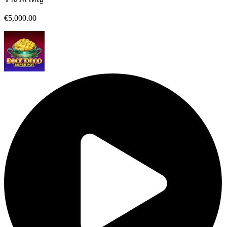
€5,000.00