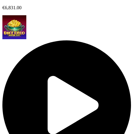
€6,831.00