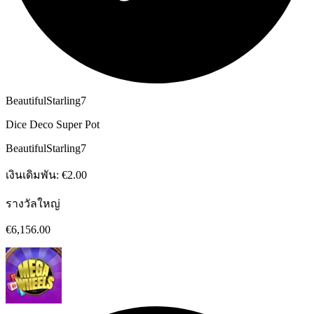
BeautifulStarling7
Dice Deco Super Pot
BeautifulStarling7
เงินเดิมพัน: €2.00
รางวัลใหญ่
€6,156.00