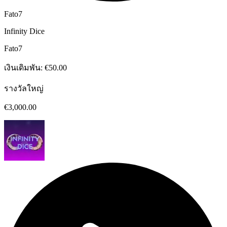
Fato7
Infinity Dice
Fato7
เงินเดิมพัน: €50.00
รางวัลใหญ่
€3,000.00