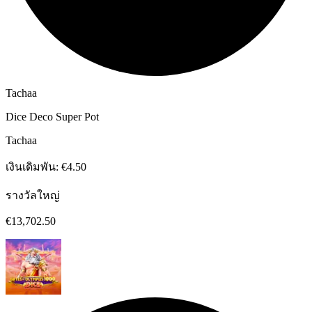
Tachaa
Dice Deco Super Pot
Tachaa
เงินเดิมพัน: €4.50
รางวัลใหญ่
€13,702.50