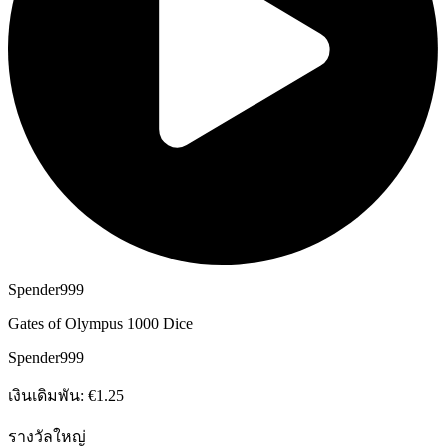
Spender999
Gates of Olympus 1000 Dice
Spender999
เงินเดิมพัน: €1.25
รางวัลใหญ่