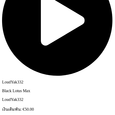
LoudYak332
Black Lotus Max
LoudYak332
เงินเดิมพัน: €50.00