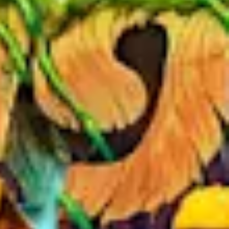
Jungle Stripes
登录，赌真金白银
登录
或
免费游玩