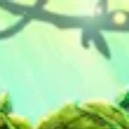
ZH
PROMOS
TOURNAMENTS
XTRA PAYOUT
STARHUB
注册
登录
游戏
Promo
Xtra Payout
STARHUB