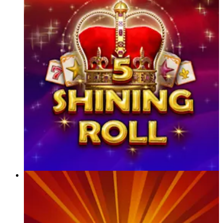
头奖
精选