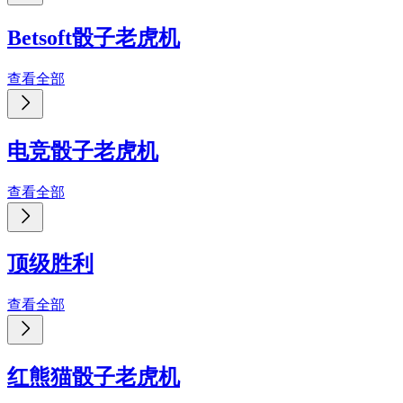
Betsoft骰子老虎机
查看全部
电竞骰子老虎机
查看全部
顶级胜利
查看全部
红熊猫骰子老虎机