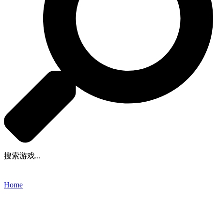
搜索游戏
...
Home