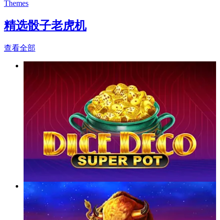
Themes
精选骰子老虎机
查看全部
精选
精选