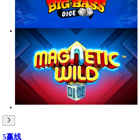
精选
5赢线