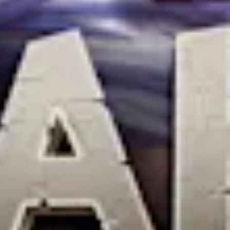
查看更多
提供者
Amusnet
BetMan
PragmaticPlay
EGT Digital
Greentube
BetSoft
Endorphina
Gaming1
WorldMatch
Evolution
查看更多