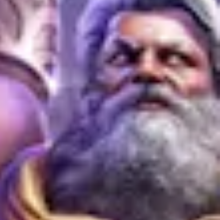
Take Olympus
登录，赌真金白银
登录
或
免费游玩