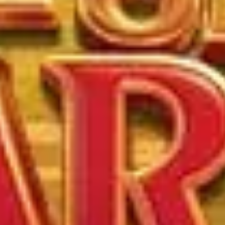
条款和条件
隐私声明
Cookie 声明
选择语言
:
EN
FR
NL
RO
TR
BG
PL
RU
IT
DE
ES
TH
ZH
UK