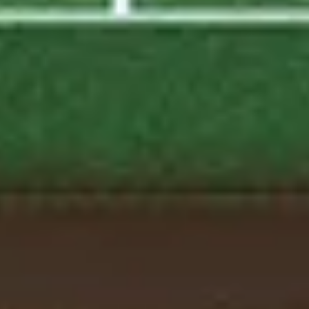
Gambling can be addictive. Stop in time! More info