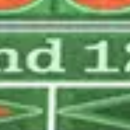
条款和条件
隐私声明
Cookie 声明
选择语言
:
EN
FR
NL
RO
TR
BG
PL
RU
IT
DE
ES
TH
ZH
UK