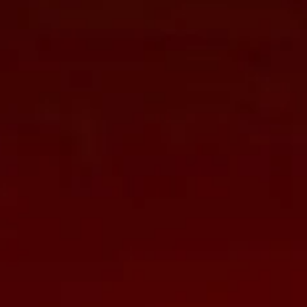
Lucky Dice 2
登录，赌真金白银
登录
或
免费游玩