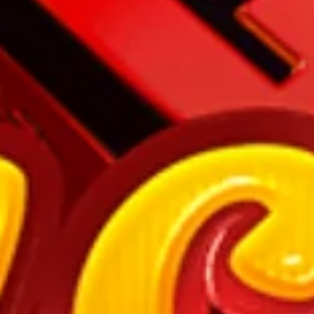
查看更多
提供者
Amusnet
BetMan
PragmaticPlay
EGT Digital
Greentube
BetSoft
Endorphina
Gaming1
WorldMatch
Evolution
查看更多