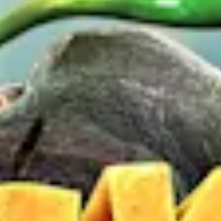
Back to Venus
Anmelden und um Echtgeld spielen
Einloggen
oder
Kostenlos spielen
Kein Konto?
Jetzt beitreten