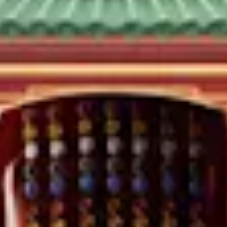
Golden Destiny – Hold &
Win™
Anmelden und um Echtgeld spielen
Einloggen
oder
Kostenlos spielen