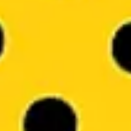
Jackpot Games
Dice Slots
Buy Bonus
Classic Dice
Blackjack
Roulette
Table Games
Video Poker
Sic Bo
Motive
Animal
Mythology
Sci Fi
Movies And TV
Sport Slots
Fruit Slots
Adventures And Explorers
Heroes And Villains
Cute And Bubbly
Scary Slots
Mehr anzeigen