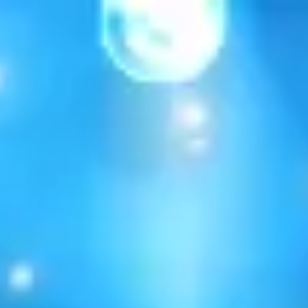
DE
PROMOS
TOURNAMENTS
XTRA PAYOUT
STARHUB
Registrieren
Einloggen
SPIELE
Promo
Xtra Payout
STARHUB