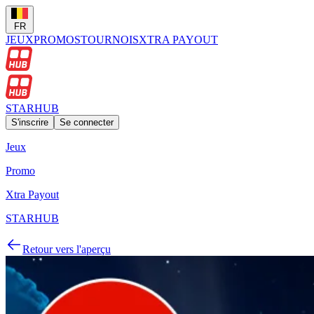
FR
JEUX
PROMOS
TOURNOIS
XTRA PAYOUT
STARHUB
S'inscrire
Se connecter
Jeux
Promo
Xtra Payout
STARHUB
Retour vers l'aperçu