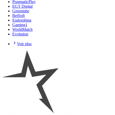
PragmaticPlay
EGT Digital
Greentube
BetSoft
Endorphina
Gaming1
WorldMatch
Evolution
Voir plus