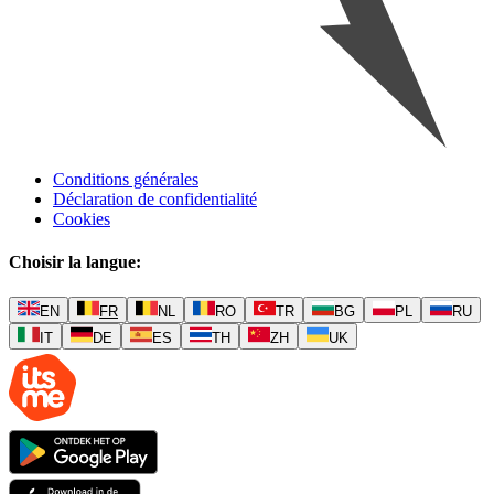
Conditions générales
Déclaration de confidentialité
Cookies
Choisir la langue
:
EN
FR
NL
RO
TR
BG
PL
RU
IT
DE
ES
TH
ZH
UK