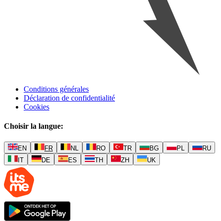
Conditions générales
Déclaration de confidentialité
Cookies
Choisir la langue
:
EN
FR
NL
RO
TR
BG
PL
RU
IT
DE
ES
TH
ZH
UK