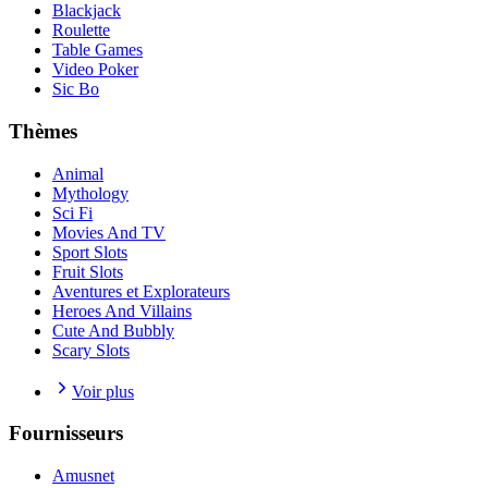
Blackjack
Roulette
Table Games
Video Poker
Sic Bo
Thèmes
Animal
Mythology
Sci Fi
Movies And TV
Sport Slots
Fruit Slots
Aventures et Explorateurs
Heroes And Villains
Cute And Bubbly
Scary Slots
Voir plus
Fournisseurs
Amusnet