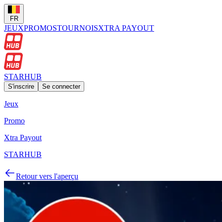
FR
JEUX
PROMOS
TOURNOIS
XTRA PAYOUT
STARHUB
S'inscrire
Se connecter
Jeux
Promo
Xtra Payout
STARHUB
Retour vers l'aperçu