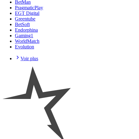
BetMan
PragmaticPlay
EGT Digital
Greentube
BetSoft
Endorphina
Gaming1
WorldMatch
Evolution
Voir plus