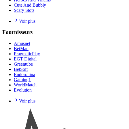
Cute And Bubbly
Scary Slots
Voir plus
Fournisseurs
Amusnet
BetMan
PragmaticPlay
EGT Digital
Greentube
BetSoft
Endorphina
Gaming1
WorldMatch
Evolution
Voir plus