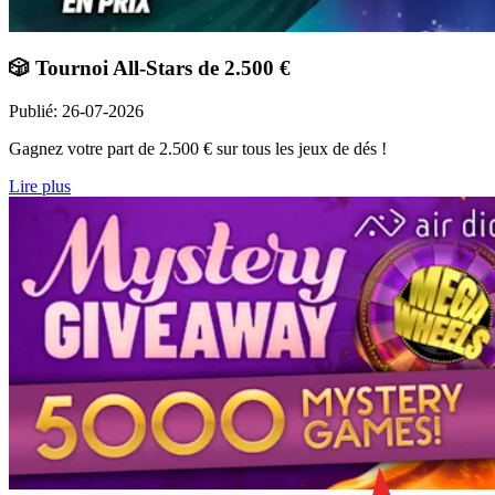
🎲 Tournoi All-Stars de 2.500 €
Publié
:
26-07-2026
Gagnez votre part de 2.500 € sur tous les jeux de dés !
Lire plus