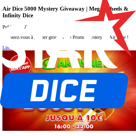
Air Dice 5000 Mystery Giveaway | Mega Wheels &
Infinity Dice
Publié
:
26-07-2026
Préparez-vous à gagner gros avec la Promo Mystery de Air Dice !
Lire plus